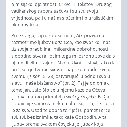
o misijskoj djelatnosti Crkve. Ti tekstovi Drugog
vatikanskog sabora sačuvali su svu svoju
vrijednost, pa i u našim složenim i pluralističkim
okolnostima.
Prije svega, taj nas dokument,
AG
, poziva da
razmotrimo ljubav Boga Oca, kao izvor koji nas
„iz svoje preobilne i milosrdne dobrohotnosti
slobodno stvara i osim toga milosrdno zove da s
njime dijelimo zajedništvo u životu i slavi, tako da
on – koji je tvorac svega – napokon bude ‘sve u
svemu’ (
1 Kor
15, 28) ostvarujući ujedno i svoju
slavu i naše blaženstvo“ (br. 2). Taj je odlomak
temeljan, zato što se u njemu kaže da Očeva
ljubav ima kao primatelja
svakog čovjeka
. Božja
ljubav nije samo za neku malu skupinu, ne… ona
je za sve. Usadite dobro te riječi u pamet i srce:
svi, svi, bez iznimke, tako kaže Gospodin. A ta
ljubav prema svakom čovjeku je ljubav koja