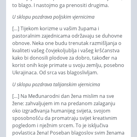
to blago. I nastojmo ga prenositi drugima.
U sklopu pozdrava poljskim vjernicima
[…] Tijekom korizme u vašim župama i
pastoralnim zajednicama održavaju se duhovne
obnove. Neka one budu trenutak razmišljanja o
kvaliteti vašeg čovjekoljublja i vašeg kršćanstva
kako bi donosili plodove za dobro, također na
korist onih koje primate u svoju zemlju, posebno
Ukrajinaca. Od srca vas blagoslivljam.
U sklopu pozdrava talijanskim vjernicima
[…] Na Međunarodni dan žena mislim na sve
žene: zahvaljujem im na predanom zalaganju
oko izgrađivanja humanijeg svijeta, svojom
sposobnošću da promatraju svijet kreativnim
pogledom i nježnim srcem. To je isključiva
povlastica žena! Poseban blagoslov svim ženama