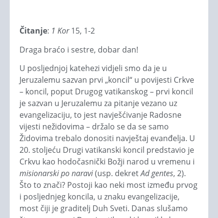
Čitanje
:
1 Kor
15, 1-2
Draga braćo i sestre, dobar dan!
U posljednjoj katehezi vidjeli smo da je u
Jeruzalemu sazvan prvi „koncil“ u povijesti Crkve
– koncil, poput Drugog vatikanskog – prvi koncil
je sazvan u Jeruzalemu za pitanje vezano uz
evangelizaciju, to jest navješćivanje Radosne
vijesti nežidovima – držalo se da se samo
Židovima trebalo donositi navještaj evanđelja. U
20. stoljeću Drugi vatikanski koncil predstavio je
Crkvu kao hodočasnički Božji narod u vremenu i
misionarski po naravi
(usp. dekret
Ad gentes
, 2).
Što to znači? Postoji kao neki most između prvog
i posljednjeg koncila, u znaku evangelizacije,
most čiji je graditelj Duh Sveti. Danas slušamo