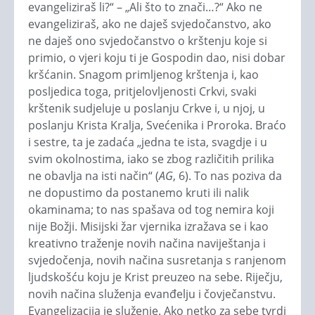
evangeliziraš li?“ – „Ali što to znači…?“ Ako ne
evangeliziraš, ako ne daješ svjedočanstvo, ako
ne daješ ono svjedočanstvo o krštenju koje si
primio, o vjeri koju ti je Gospodin dao, nisi dobar
kršćanin. Snagom primljenog krštenja i, kao
posljedica toga, pritjelovljenosti Crkvi, svaki
krštenik sudjeluje u poslanju Crkve i, u njoj, u
poslanju Krista Kralja, Svećenika i Proroka. Braćo
i sestre, ta je zadaća „jedna te ista, svagdje i u
svim okolnostima, iako se zbog različitih prilika
ne obavlja na isti način“ (
AG
, 6). To nas poziva da
ne dopustimo da postanemo kruti ili nalik
okaminama; to nas spašava od tog nemira koji
nije Božji. Misijski žar vjernika izražava se i kao
kreativno traženje novih načina naviještanja i
svjedočenja, novih načina susretanja s ranjenom
ljudskošću koju je Krist preuzeo na sebe. Riječju,
novih načina služenja evanđelju i čovječanstvu.
Evangelizacija je služenje. Ako netko za sebe tvrdi