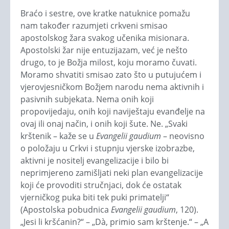
Braćo i sestre, ove kratke natuknice pomažu
nam također razumjeti crkveni smisao
apostolskog žara svakog učenika misionara.
Apostolski žar nije entuzijazam, već je nešto
drugo, to je Božja milost, koju moramo čuvati.
Moramo shvatiti smisao zato što u putujućem i
vjerovjesničkom Božjem narodu nema aktivnih i
pasivnih subjekata. Nema onih koji
propovijedaju, onih koji naviještaju evanđelje na
ovaj ili onaj način, i onih koji šute. Ne. „Svaki
krštenik – kaže se u
Evangelii gaudium
– neovisno
o položaju u Crkvi i stupnju vjerske izobrazbe,
aktivni je nositelj evangelizacije i bilo bi
neprimjereno zamišljati neki plan evangelizacije
koji će provoditi stručnjaci, dok će ostatak
vjerničkog puka biti tek puki primatelji“
(Apostolska pobudnica
Evangelii gaudium
, 120).
„Jesi li kršćanin?“ – „Dà, primio sam krštenje.“ – „A