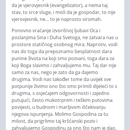
da je vjerovjesnik (evangelizator), a nema taj
stav, to srce sluge, i misli da je gospodar, to nije
vjerovjesnik, ne… to je naprosto siromah.
Ponovno vraćanje izvorišnoj ljubavi Oca i
poslanjima Sina i Duha Svetoga, ne zatvara nas u
prostore statičnog osobnog mira. Naprotiv, vodi
nas do toga da prepoznamo besplatnost dara
punine života na koji smo pozvani, toga dara za
koji Boga slavimo i zahvaljujemo mu. Taj dar nije
samo za nas, nego je zato da ga dajemo
drugima. Vodi nas također tome da uvijek sve
potpunije živimo ono što smo primili dijeleći to s
drugima, s osjećajem odgovornosti i zajedno
putujući, često mukotrpnim i teškim putovima
povijesti, u budnom i marljivom iščekivanju
njegova ispunjenja. Molimo Gospodina za tu
milost, da prigrlimo taj kršćanski poziv i
zahvaljujemo Gospodinu za ono što nam je dao,