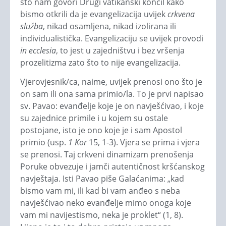
što nam govori Drugi vatikanski koncil kako
bismo otkrili da je evangelizacija uvijek
crkvena
služba
, nikad osamljena, nikad izolirana ili
individualistička. Evangelizaciju se uvijek provodi
in ecclesia
, to jest u zajedništvu i bez vršenja
prozelitizma zato što to nije evangelizacija.
Vjerovjesnik/ca, naime, uvijek prenosi ono što je
on sam ili ona sama primio/la. To je prvi napisao
sv. Pavao: evanđelje koje je on navješćivao, i koje
su zajednice primile i u kojem su ostale
postojane, isto je ono koje je i sam Apostol
primio (usp.
1 Kor
15, 1-3). Vjera se prima i vjera
se prenosi. Taj crkveni dinamizam prenošenja
Poruke obvezuje i jamči autentičnost kršćanskog
navještaja. Isti Pavao piše Galaćanima: „kad
bismo vam mi, ili kad bi vam anđeo s neba
navješćivao neko evanđelje mimo onoga koje
vam mi navijestismo, neka je proklet“ (1, 8).