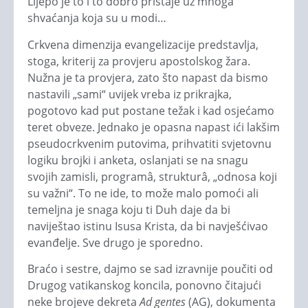
Lijepo je to i to dobro pristaje uz mnoga
shvaćanja koja su u modi…
Crkvena dimenzija evangelizacije predstavlja,
stoga, kriterij za provjeru apostolskog žara.
Nužna je ta provjera, zato što napast da bismo
nastavili „sami“ uvijek vreba iz prikrajka,
pogotovo kad put postane težak i kad osjećamo
teret obveze. Jednako je opasna napast ići lakšim
pseudocrkvenim putovima, prihvatiti svjetovnu
logiku brojki i anketa, oslanjati se na snagu
svojih zamisli, programâ, strukturâ, „odnosa koji
su važni“. To ne ide, to može malo pomoći ali
temeljna je snaga koju ti Duh daje da bi
naviještao istinu Isusa Krista, da bi navješćivao
evanđelje. Sve drugo je sporedno.
Braćo i sestre, dajmo se sad izravnije poučiti od
Drugog vatikanskog koncila, ponovno čitajući
neke brojeve dekreta
Ad gentes
(AG), dokumenta