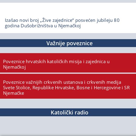
Izašao novi broj „Žive zajednice“ posvećen jubileju 80
godina Dušobrižništva u Njemačkoj
Važnije poveznice
Poveznice hrvatskih katoličkih misija i zajednica u
Njemačkoj
Poveznice važnijih crkvenih ustanova i crkvenih medija
Svete Stolice, Republike Hrvatske, Bosne i Hercegovine i SR
Njemačke
Katolički radio