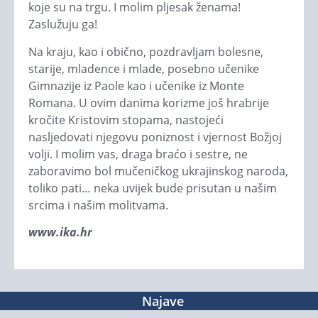
koje su na trgu. I molim pljesak ženama!
Zaslužuju ga!
Na kraju, kao i obično, pozdravljam bolesne,
starije, mladence i mlade, posebno učenike
Gimnazije iz Paole kao i učenike iz Monte
Romana. U ovim danima korizme još hrabrije
kročite Kristovim stopama, nastojeći
nasljedovati njegovu poniznost i vjernost Božjoj
volji. I molim vas, draga braćo i sestre, ne
zaboravimo bol mučeničkog ukrajinskog naroda,
toliko pati… neka uvijek bude prisutan u našim
srcima i našim molitvama.
www.ika.hr
Najave