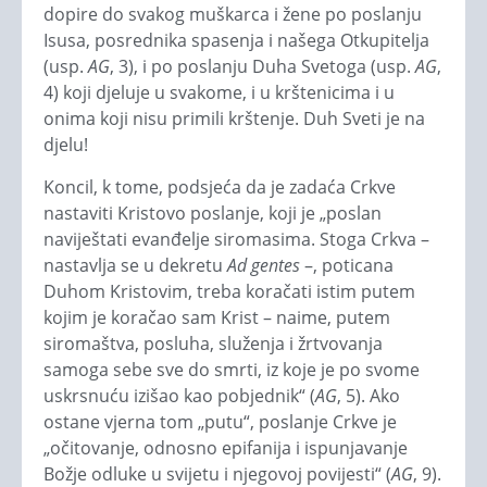
dopire do svakog muškarca i žene po poslanju
Isusa, posrednika spasenja i našega Otkupitelja
(usp.
AG
, 3), i po poslanju Duha Svetoga (usp.
AG
,
4) koji djeluje u svakome, i u krštenicima i u
onima koji nisu primili krštenje. Duh Sveti je na
djelu!
Koncil, k tome, podsjeća da je zadaća Crkve
nastaviti Kristovo poslanje, koji je „poslan
naviještati evanđelje siromasima. Stoga Crkva –
nastavlja se u dekretu
Ad gentes
–, poticana
Duhom Kristovim, treba koračati istim putem
kojim je koračao sam Krist – naime, putem
siromaštva, posluha, služenja i žrtvovanja
samoga sebe sve do smrti, iz koje je po svome
uskrsnuću izišao kao pobjednik“ (
AG
, 5). Ako
ostane vjerna tom „putu“, poslanje Crkve je
„očitovanje, odnosno epifanija i ispunjavanje
Božje odluke u svijetu i njegovoj povijesti“ (
AG
, 9).