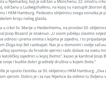
denta u Njemačkoj, koji je održan u Münchenu; 22. smotru crk
oj, održanu u Ludwigshafenu, na kojoj su nastupili zborovi dj
enz i HKM Hamburg. Pedesetu obljetnicu svoga osnutka je p
edećem broju našeg glasila.
ga u crkvi Sv. Marije u Heidenheimu, na proslavi 50. obljetn
l Josip Bozanić je istaknuo: „U ovom jubileju slavimo svije
je se odnosi i prema onima s kojima je zajedno, i to pripadan
m Zloga koji želi razdvajati. Nas je u domovini i ovdje saču
čkoj spominju da hrvatski vjernici rado dolaze na svetu mis
oličkoj zajednici u kojoj živimo”, kazao je kardinal Josip B
voje i budite dobri graditelji društva u kojem živite.”
je uputio čestitku za 50. obljetnicu HKM Hamburg. „Ova mis
 vjerom. Dobro je i za nas Nijemce da vidimo tu življenu vj