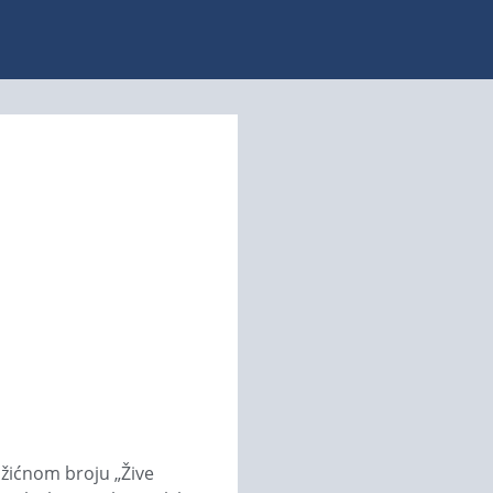
ožićnom broju „Žive