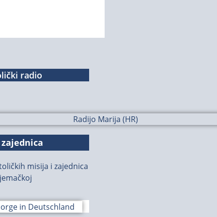
lički radio
 zajednica
oličkih misija i zajednica
jemačkoj