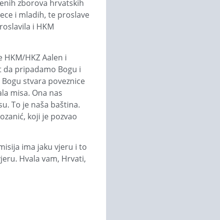
venih zborova hrvatskih
ece i mladih, te proslave
roslavila i HKM
ice HKM/HKZ Aalen i
st da pripadamo Bogu i
je Bogu stvara poveznice
vala misa. Ona nas
u. To je naša baština.
ozanić, koji je pozvao
ija ima jaku vjeru i to
eru. Hvala vam, Hrvati,