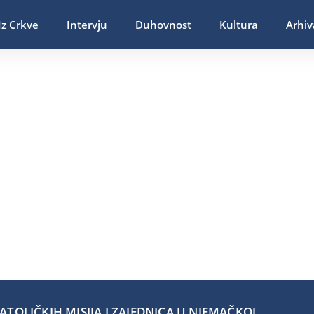
Iz Crkve
Intervju
Duhovnost
Kultura
Arhiv
TOLIČKIH MISIJA I ZAJEDNICA U NJEMAČKOJ