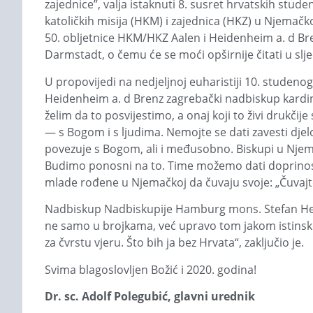
zajednice”, valja istaknuti 8. susret hrvatskih stu
katoličkih misija (HKM) i zajednica (HKZ) u Njemačk
50. obljetnice HKM/HKZ Aalen i Heidenheim a. d Br
Darmstadt, o čemu će se moći opširnije čitati u slj
U propovijedi na nedjeljnoj euharistiji 10. studeno
Heidenheim a. d Brenz zagrebački nadbiskup kardina
želim da to posvijestimo, a onaj koji to živi drukči
— s Bogom i s ljudima. Nemojte se dati zavesti djelo
povezuje s Bogom, ali i međusobno. Biskupi u Njema
Budimo ponosni na to. Time možemo dati doprinos kat
mlade rođene u Njemačkoj da čuvaju svoje: „Čuvajte s
Nadbiskup Nadbiskupije Hamburg mons. Stefan Heße 
ne samo u brojkama, već upravo tom jakom istinskom
za čvrstu vjeru. Što bih ja bez Hrvata“, zaključio je.
Svima blagoslovljen Božić i 2020. godina!
Dr. sc. Adolf Polegubić, glavni urednik