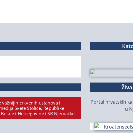
Kato
Živa
Portal hrvatskih kat
 važnijih crkvenih ustanova i
medija Svete Stolice, Republike
u N
 Bosne i Hercegovine i SR Njemačke