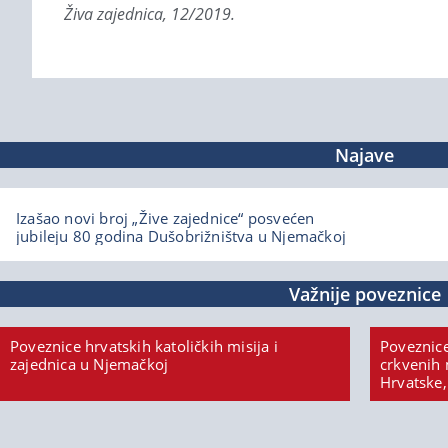
Živa zajednica, 12/2019.
Najave
Izašao novi broj „Žive zajednice“ posvećen
jubileju 80 godina Dušobrižništva u Njemačkoj
Važnije poveznice
Poveznice hrvatskih katoličkih misija i
Poveznice
zajednica u Njemačkoj
crkvenih 
Hrvatske,