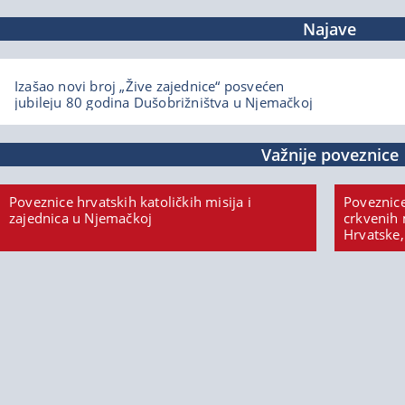
Najave
Izašao novi broj „Žive zajednice“ posvećen
jubileju 80 godina Dušobrižništva u Njemačkoj
Važnije poveznice
Poveznice hrvatskih katoličkih misija i
Poveznice
zajednica u Njemačkoj
crkvenih 
Hrvatske,