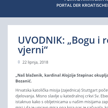
PORTAL DER KROATISCH
UVODNIK: „Bogu i 
vjerni“
22 lipnja, 2018
„Naš blaženik, kardinal Alojzije Stepinac okuplja
Bozanić.
Hrvatska katolička misija (zajednica) Stuttgart poč
djelovanja. Misno slavlje u katedralnoj crkvi Sv. Eb
istaknuo kako s obljetnicama u našim misijama zap
misi i da je upravo misa ona koja nas je sačuvala, 