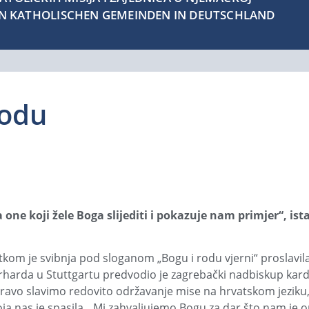
EN KATHOLISCHEN GEMEINDEN IN DEUTSCHLAND
rodu
 one koji žele Boga slijediti i pokazuje nam primjer“, ist
etkom je svibnja pod sloganom „Bogu i rodu vjerni“ proslavila
erharda u Stuttgartu predvodio je zagrebački nadbiskup kardin
ravo slavimo redovito održavanje mise na hrvatskom jeziku,
koja nas je spasila. „Mi zahva­ljujemo Bogu za dar što nam je