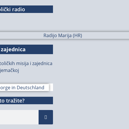
lički radio
 zajednica
oličkih misija i zajednica
jemačkoj
o tražite?