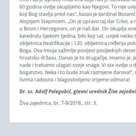
60 godina ovdje okupljamo kao Njegovi. To nije uvije
koji Bog stavlja pred nas”, kazao je kardinal Boza­
Alojzijem Stepincem. „On je upravo taj dar Crkvi, a
u Bosni i Hercegovini, on je naš dar. On okuplja one
katedralu tijekom tjedna, bilo koji sat, uvijek netko tam
obljetnica beatifikacije i 120. obljetnica rođenja
Boga. Ova misija sažimlje povijest posljednjih desetl
hrvatsku državu. Danas je to druga­čije, imamo je. J
nade i trebamo ulagati svoje snage. Vi ste ovdje u d
bogatstvo. Neka i to bude znak razmjene darova!”, i
Svima radosno i blagoslovljeno vrijeme odmora!
Dr. sc. Adolf Polegubić, glavni urednik Žive zajedn
Živa zajednica, br. 7-8/2018., str. 3.