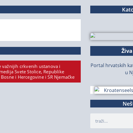
Kato
Živa
Portal hrvatskih kat
 važnijih crkvenih ustanova i
medija Svete Stolice, Republike
u N
 Bosne i Hercegovine i SR Njemačke
Nešt