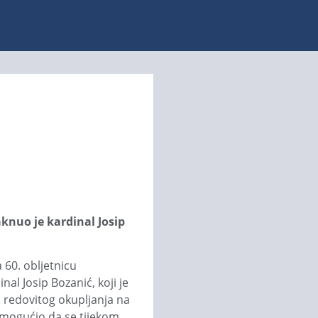
aknuo je kardinal Josip
 60. obljetnicu
al Josip Bozanić, koji je
 redovitog okupljanja na
 omogućio da se tijekom