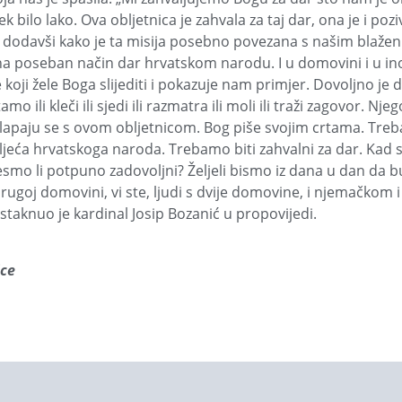
k bilo lako. Ova obljetnica je zahvala za taj dar, ona je i po
nić dodavši kako je ta misija posebno povezana s našim blaž
 na poseban način dar hrvatskom narodu. I u domovini i u ino
 koji žele Boga slijediti i pokazuje nam primjer. Dovoljno je
o ili kleči ili sjedi ili razmatra ili moli ili traži zagovor. Nje
 poklapaju se s ovom obljetnicom. Bog piše svojim crtama. Tr
jeća hrvat­skoga naroda. Trebamo biti zahvalni za dar. Kad su p
esmo li potpuno zadovoljni? Željeli bismo iz dana u dan da b
rugoj domovini, vi ste, ljudi s dvije domovine, i njemačkom i 
staknuo je kardinal Josip Bozanić u propovijedi.
ice