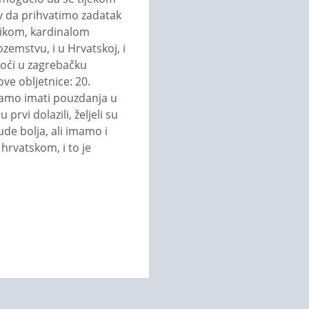
ziv da prihvatimo zadatak
enikom, kardinalom
zemstvu, i u Hrvatskoj, i
 doći u zagrebačku
gove obljetnice: 20.
ebamo imati pouzdanja u
rvi dolazili, željeli su
ude bolja, ali imamo i
hrvat­skom, i to je