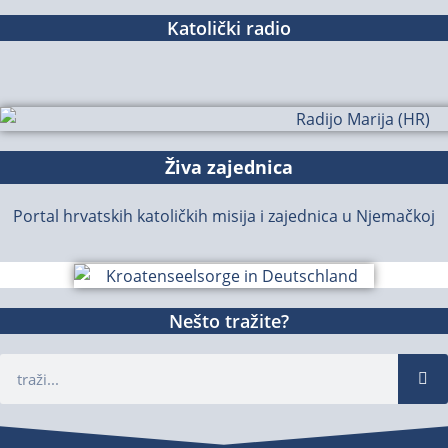
Katolički radio
Živa zajednica
Portal hrvatskih katoličkih misija i zajednica u Njemačkoj
Nešto tražite?