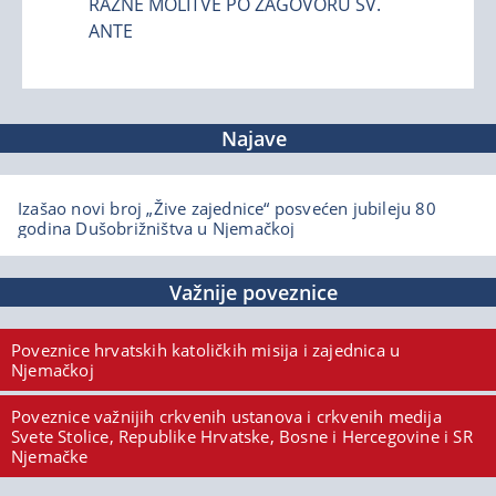
RAZNE MOLITVE PO ZAGOVORU SV.
ANTE
Najave
Izašao novi broj „Žive zajednice“ posvećen jubileju 80
godina Dušobrižništva u Njemačkoj
Važnije poveznice
Poveznice hrvatskih katoličkih misija i zajednica u
Njemačkoj
Poveznice važnijih crkvenih ustanova i crkvenih medija
Svete Stolice, Republike Hrvatske, Bosne i Hercegovine i SR
Njemačke