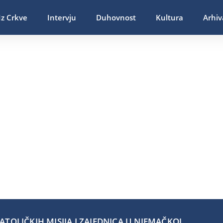
Iz Crkve
Intervju
Duhovnost
Kultura
Arhiv
TOLIČKIH MISIJA I ZAJEDNICA U NJEMAČKOJ