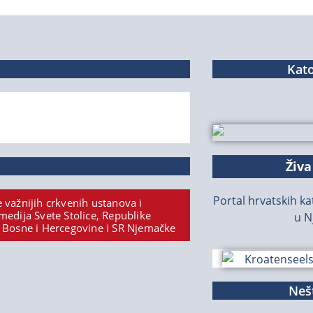
Kato
Živa
Portal hrvatskih kat
 važnijih crkvenih ustanova i
medija Svete Stolice, Republike
u N
 Bosne i Hercegovine i SR Njemačke
Nešt