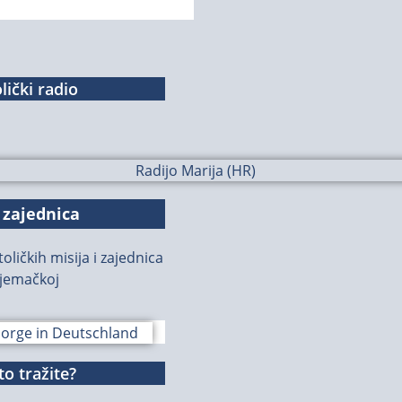
lički radio
 zajednica
oličkih misija i zajednica
jemačkoj
o tražite?