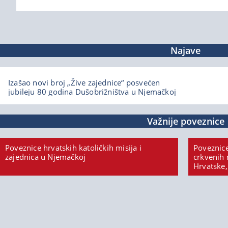
Najave
Izašao novi broj „Žive zajednice“ posvećen
jubileju 80 godina Dušobrižništva u Njemačkoj
Važnije poveznice
Poveznice hrvatskih katoličkih misija i
Poveznice
zajednica u Njemačkoj
crkvenih 
Hrvatske,