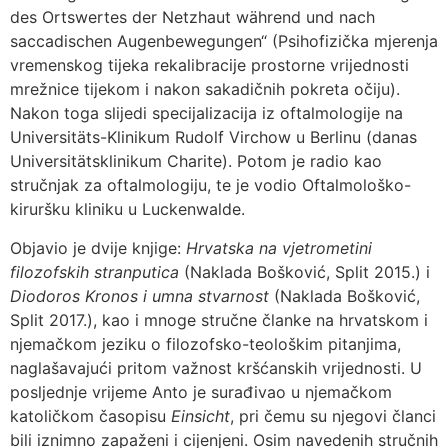
des Ortswertes der Netzhaut während und nach
saccadischen Augenbewegungen“ (Psihofizička mjerenja
vremenskog tijeka rekalibracije prostorne vrijednosti
mrežnice tijekom i nakon sakadičnih pokreta očiju).
Nakon toga slijedi specijalizacija iz oftalmologije na
Universitäts-Klinikum Rudolf Virchow u Berlinu (danas
Universitätsklinikum Charite). Potom je radio kao
stručnjak za oftalmologiju, te je vodio Oftalmološko-
kiruršku kliniku u Luckenwalde.
Objavio je dvije knjige:
Hrvatska na vjetrometini
filozofskih stranputica
(Naklada Bošković, Split 2015.) i
Diodoros Kronos i umna stvarnost
(Naklada Bošković,
Split 2017.), kao i mnoge stručne članke na hrvatskom i
njemačkom jeziku o filozofsko-teološkim pitanjima,
naglašavajući pritom važnost kršćanskih vrijednosti. U
posljednje vrijeme Anto je surađivao u njemačkom
katoličkom časopisu
Einsicht
, pri čemu su njegovi članci
bili iznimno zapaženi i cijenjeni. Osim navedenih stručnih