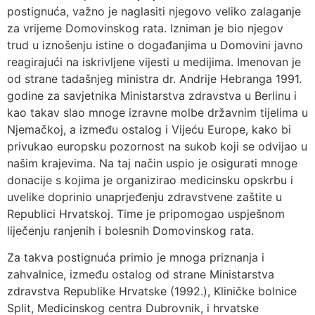
postignuća, važno je naglasiti njegovo veliko zalaganje
za vrijeme Domovinskog rata. Izniman je bio njegov
trud u iznošenju istine o događanjima u Domovini javno
reagirajući na iskrivljene vijesti u medijima. Imenovan je
od strane tadašnjeg ministra dr. Andrije Hebranga 1991.
godine za savjetnika Ministarstva zdravstva u Berlinu i
kao takav slao mnoge izravne molbe državnim tijelima u
Njemačkoj, a između ostalog i Vijeću Europe, kako bi
privukao europsku pozornost na sukob koji se odvijao u
našim krajevima. Na taj način uspio je osigurati mnoge
donacije s kojima je organizirao medicinsku opskrbu i
uvelike doprinio unaprjeđenju zdravstvene zaštite u
Republici Hrvatskoj. Time je pripomogao uspješnom
liječenju ranjenih i bolesnih Domovinskog rata.
Za takva postignuća primio je mnoga priznanja i
zahvalnice, između ostalog od strane Ministarstva
zdravstva Republike Hrvatske (1992.), Kliničke bolnice
Split, Medicinskog centra Dubrovnik, i hrvatske