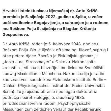
Hrvatski intelektualac u Njemačkoj dr. Anto Križić
preminio je 5. siječnja 2022. godine u Splitu, u večer
uoči svetkovine Bogojavljenja, a sahranjen je u rodnom
mu Roškom Polju 9. siječnja na Blagdan Krštenja
Gospodinova.
Dr. Anto Križić, rođen je 5. kolovoza 1948. godine u
Roškom Polju. Bio je liječnik oftalmolog, filozof, suprug i
otac petero djece. Završio je Biskupijsku gimnaziju
„Josip Juraj Strossmayer“ u Đakovu. Nakon ispita
zrelosti slijedi studij filozofije i medicine na Sveučilištu
Ludwig Maximilian u Münchenu. Nakon studija je radio
kao znastveni suradnik na Fiziološkom Institutu Berlin –
Dahlem (Physiologisches Institut der Freien Universität
Berlin). Tu je ujedno obranio i postigao doktorat iz
područja neurofiziologije, 5. studenog 1985.
prirodnoznanstvenim radom „Psychophysische
Messungen zum zeitlichen Verlauf der Recalibrierung