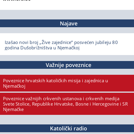
Najave
Izašao novi broj „Žive zajednice“ posvećen jubileju 80
godina Dušobrižništva u Njemačkoj
Važnije poveznice
Poveznice hrvatskih katoličkih misija i zajednica u
Njemačkoj
Poveznice važnijih crkvenih ustanova i crkvenih medija
Svete Stolice, Republike Hrvatske, Bosne i Hercegovine i SR
Njemačke
Katolički radio