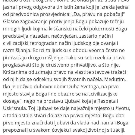
jasna i prvog odgovora tih istih žena koji je izrekla jedna
od predvodnica prosvjednica: „Da, pravu na pobačaj!“
Glasno zagovaranje protivljenja Bogu pokazuje težnju
mnogih ljudi kojima kršćansko načelo pokornosti Bogu
predstavlja nazadan, nečovječan, zastario način i
civilizacijski retrogradan način ljudskog djelovanja i
razmišljanja. Borci za ljudsku slobodu veoma često ne
prihvaćaju drugo mišljenje. Tako su sebi uzeli za pravo
proglašavati što je društveno prihvatljivo, a što nije.
Kršćanima oduzimaju pravo na vlastite stavove tražeći
od njih da se odreknu svojih životnih načela. Međutim,
tko je doživio duhovni dodir Duha Svetoga, na prvo
mjesto stavlja Boga i ne obazire se na „civilizacijske
dosege“, nego na proslavu Ljubavi koja je Raspeta i
Uskrsnula. Toj Ljubavi se daje najvažnije mjesto u životu,
a tada ostale stvari dolaze na pravo mjesto. Bogu dati
prvo mjesto znači dati ljubavi da vlada nad nama i Boga
prepoznati u svakom čovjeku i svakoj životnoj situaciji.