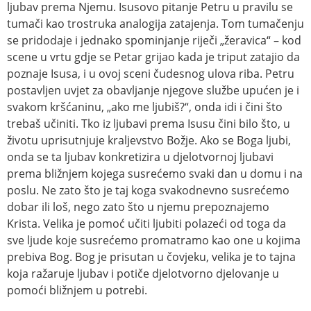
ljubav prema Njemu. Isusovo pitanje Petru u pravilu se
tumači kao trostruka analogija zatajenja. Tom tumačenju
se pridodaje i jednako spominjanje riječi „žeravica“ – kod
scene u vrtu gdje se Petar grijao kada je triput zatajio da
poznaje Isusa, i u ovoj sceni čudesnog ulova riba. Petru
postavljen uvjet za obavljanje njegove službe upućen je i
svakom kršćaninu, „ako me ljubiš?“, onda idi i čini što
trebaš učiniti. Tko iz ljubavi prema Isusu čini bilo što, u
životu uprisutnjuje kraljevstvo Božje. Ako se Boga ljubi,
onda se ta ljubav konkretizira u djelotvornoj ljubavi
prema bližnjem kojega susrećemo svaki dan u domu i na
poslu. Ne zato što je taj koga svakodnevno susrećemo
dobar ili loš, nego zato što u njemu prepoznajemo
Krista. Velika je pomoć učiti ljubiti polazeći od toga da
sve ljude koje susrećemo promatramo kao one u kojima
prebiva Bog. Bog je prisutan u čovjeku, velika je to tajna
koja ražaruje ljubav i potiče djelotvorno djelovanje u
pomoći bližnjem u potrebi.