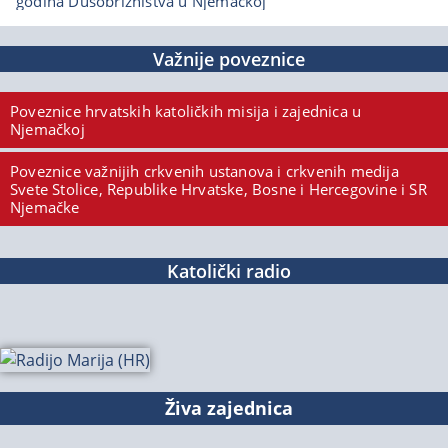
godina Dušobrižništva u Njemačkoj
Važnije poveznice
Poveznice hrvatskih katoličkih misija i zajednica u
Njemačkoj
Poveznice važnijih crkvenih ustanova i crkvenih medija
Svete Stolice, Republike Hrvatske, Bosne i Hercegovine i SR
Njemačke
Katolički radio
Živa zajednica