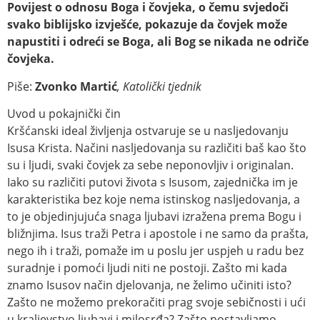
Povijest o odnosu Boga i čovjeka, o čemu svjedoči
svako biblijsko izvješće, pokazuje da čovjek može
napustiti i odreći se Boga, ali Bog se nikada ne odriče
čovjeka.
Piše:
Zvonko Martić
, Katolički tjednik
Uvod u pokajnički čin
Kršćanski ideal življenja ostvaruje se u nasljedovanju
Isusa Krista. Načini nasljedovanja su različiti baš kao što
su i ljudi, svaki čovjek za sebe neponovljiv i originalan.
Iako su različiti putovi života s Isusom, zajednička im je
karakteristika bez koje nema istinskog nasljedovanja, a
to je objedinjujuća snaga ljubavi izražena prema Bogu i
bližnjima. Isus traži Petra i apostole i ne samo da prašta,
nego ih i traži, pomaže im u poslu jer uspjeh u radu bez
suradnje i pomoći ljudi niti ne postoji. Zašto mi kada
znamo Isusov način djelovanja, ne želimo učiniti isto?
Zašto ne možemo prekoračiti prag svoje sebičnosti i ući
u kraljevstvo ljubavi i milosrđa? Zašto postavljamo