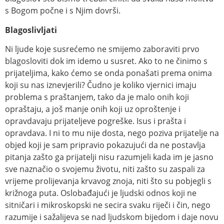
s Bogom počne i s Njim dovrši.
Blagoslivljati
Ni ljude koje susrećemo ne smijemo zaboraviti prvo
blagosloviti dok im idemo u susret. Ako to ne činimo s
prijateljima, kako ćemo se onda ponašati prema onima
koji su nas iznevjerili? Čudno je koliko vjernici imaju
problema s praštanjem, tako da je malo onih koji
opraštaju, a još manje onih koji uz oproštenje i
opravdavaju prijateljeve pogreške. Isus i prašta i
opravdava. I ni to mu nije dosta, nego poziva prijatelje na
objed koji je sam pripravio pokazujući da ne postavlja
pitanja zašto ga prijatelji nisu razumjeli kada im je jasno
sve naznačio o svojemu životu, niti zašto su zaspali za
vrijeme prolijevanja krvavog znoja, niti što su pobjegli s
križnoga puta. Oslobađajući je ljudski odnos koji ne
sitničari i mikroskopski ne secira svaku riječi i čin, nego
razumije i sažalijeva se nad ljudskom bijedom i daje novu