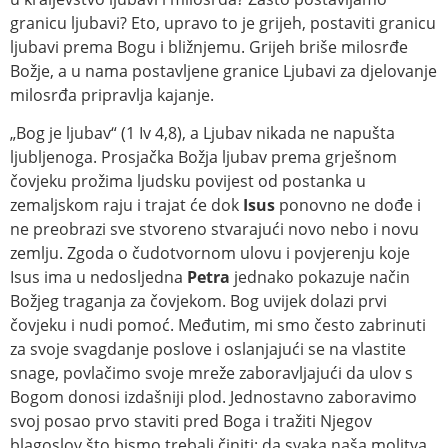
granicu ljubavi? Eto, upravo to je grijeh, postaviti granicu
ljubavi prema Bogu i bližnjemu. Grijeh briše milosrđe
Božje, a u nama postavljene granice Ljubavi za djelovanje
milosrđa pripravlja kajanje.
„Bog je ljubav“ (1 Iv 4,8), a Ljubav nikada ne napušta
ljubljenoga. Prosjačka Božja ljubav prema grješnom
čovjeku prožima ljudsku povijest od postanka u
zemaljskom raju i trajat će dok
Isus
ponovno ne dođe i
ne preobrazi sve stvoreno stvarajući novo nebo i novu
zemlju. Zgoda o čudotvornom ulovu i povjerenju koje
Isus ima u nedosljedna
Petra
jednako pokazuje način
Božjeg traganja za čovjekom. Bog uvijek dolazi prvi
čovjeku i nudi pomoć. Međutim, mi smo često zabrinuti
za svoje svagdanje poslove i oslanjajući se na vlastite
snage, povlačimo svoje mreže zaboravljajući da ulov s
Bogom donosi izdašniji plod. Jednostavno zaboravimo
svoj posao prvo staviti pred Boga i tražiti Njegov
blagoslov što bismo trebali činiti: da svaka naša molitva