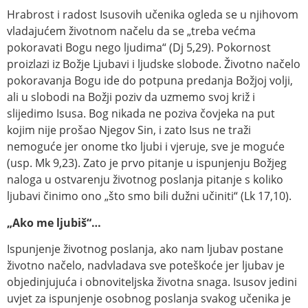
Hrabrost i radost Isusovih učenika ogleda se u njihovom
vladajućem životnom načelu da se „treba većma
pokoravati Bogu nego ljudima“ (Dj 5,29). Pokornost
proizlazi iz Božje Ljubavi i ljudske slobode. Životno načelo
pokoravanja Bogu ide do potpuna predanja Božjoj volji,
ali u slobodi na Božji poziv da uzmemo svoj križ i
slijedimo Isusa. Bog nikada ne poziva čovjeka na put
kojim nije prošao Njegov Sin, i zato Isus ne traži
nemoguće jer onome tko ljubi i vjeruje, sve je moguće
(usp. Mk 9,23). Zato je prvo pitanje u ispunjenju Božjeg
naloga u ostvarenju životnog poslanja pitanje s koliko
ljubavi činimo ono „što smo bili dužni učiniti“ (Lk 17,10).
„Ako me ljubiš“…
Ispunjenje životnog poslanja, ako nam ljubav postane
životno načelo, nadvladava sve poteškoće jer ljubav je
objedinjujuća i obnoviteljska životna snaga. Isusov jedini
uvjet za ispunjenje osobnog poslanja svakog učenika je