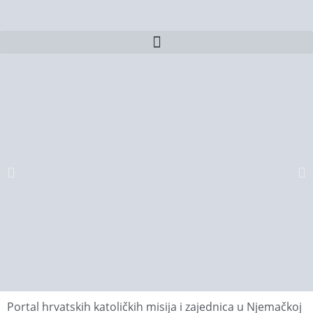
Portal hrvatskih katoličkih misija i zajednica u Njemačkoj