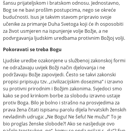
šansu prijateljskom i bratskom odnosu. Jednostavno,
Bog se ne bavi prošlim postupcima, nego se okreće
budućnosti. Isus je takvim stavom pripravio svoje
učenike za primanje Duha Svetoga koji će ih osposobiti
za život usmjeren na ispunjenje volje Božje, a ne
podvrgavanja ljudskim uredbama protivnim Božjoj volji.
Pokoravati se treba Bogu
Ljudske uredbe ozakonjene u službenoj zakonskoj formi
ne odražavaju uvijek Božji način djelovanja i ne
podržavaju Božje zapovijedi. Često se takvi zakonski
propisi pripisuju tzv. „civilizacijskim dosezima“ i izravno
su protivni prirodnim i Božjim zakonima. Svjedoci smo
kako se pod krinkom borbe za slobodu izravno ustaje
protiv Boga. Bilo je bolno i strašno na prosvjedima za
prava žena čitati ispisanu parolu dijela hrvatskih ženskih
nevladinih udruga: „Ne Bogu! Ne šefu! Ne mužu!“ To je
bio proglas ženske slobode?! Ako se nasljeduje ovo
načelo trostrukog „ne“, komu se onda prilazi s „da“? Evo