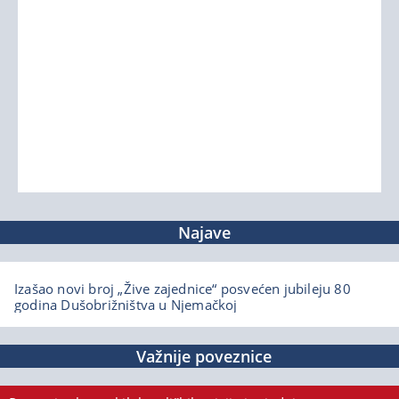
Najave
Izašao novi broj „Žive zajednice“ posvećen jubileju 80
godina Dušobrižništva u Njemačkoj
Važnije poveznice