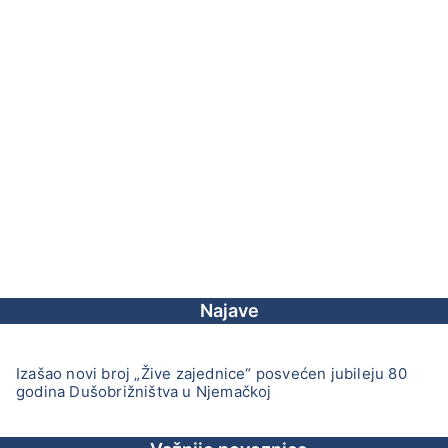
Najave
Izašao novi broj „Žive zajednice“ posvećen jubileju 80
godina Dušobrižništva u Njemačkoj