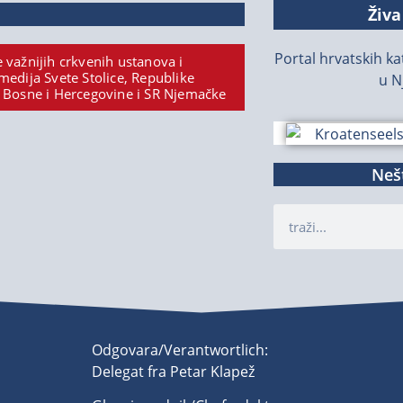
Živa
Portal hrvatskih kat
 važnijih crkvenih ustanova i
medija Svete Stolice, Republike
u N
 Bosne i Hercegovine i SR Njemačke
Nešt
Odgovara/Verantwortlich:
Delegat fra Petar Klapež