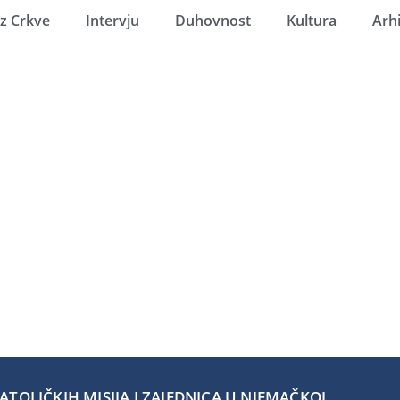
Iz Crkve
Intervju
Duhovnost
Kultura
Arh
TOLIČKIH MISIJA I ZAJEDNICA U NJEMAČKOJ