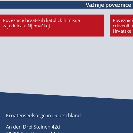
Važnije poveznice
Poveznice hrvatskih katoličkih misija i
Poveznice
zajednica u Njemačkoj
crkvenih 
Hrvatske,
Kroatenseelsorge in Deutschland
An den Drei Steinen 42d