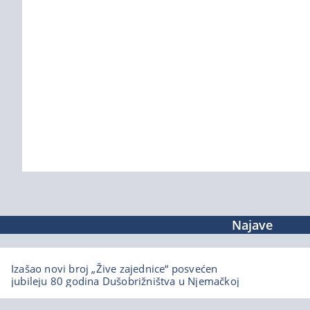
Najave
Izašao novi broj „Žive zajednice“ posvećen
jubileju 80 godina Dušobrižništva u Njemačkoj