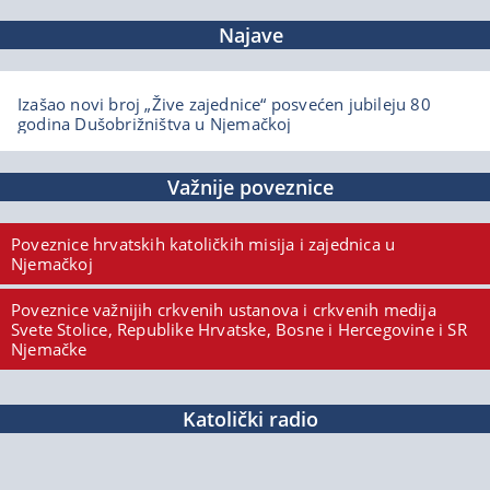
Najave
Izašao novi broj „Žive zajednice“ posvećen jubileju 80
godina Dušobrižništva u Njemačkoj
Važnije poveznice
Poveznice hrvatskih katoličkih misija i zajednica u
Njemačkoj
Poveznice važnijih crkvenih ustanova i crkvenih medija
Svete Stolice, Republike Hrvatske, Bosne i Hercegovine i SR
Njemačke
Katolički radio