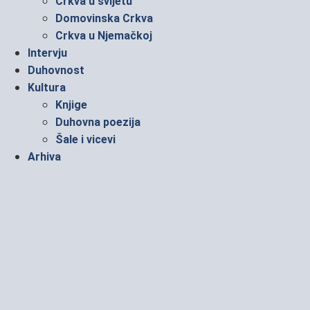
Crkva u svijetu
Domovinska Crkva
Crkva u Njemačkoj
Intervju
Duhovnost
Kultura
Knjige
Duhovna poezija
Šale i vicevi
Arhiva