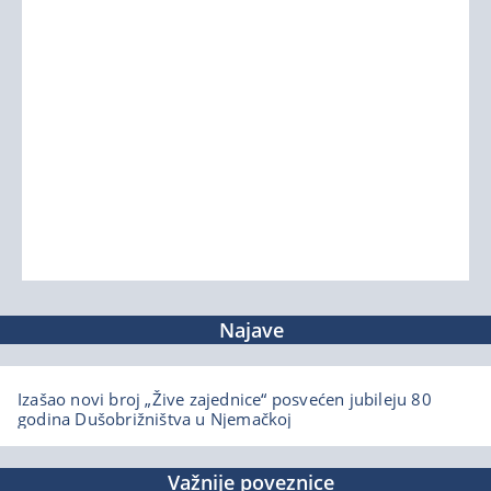
Najave
Izašao novi broj „Žive zajednice“ posvećen jubileju 80
godina Dušobrižništva u Njemačkoj
Važnije poveznice