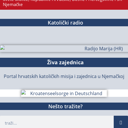
Njemačke
Katolički radio
Živa zajednica
Portal hrvatskih katoličkih misija i zajednica u Njemačkoj
Nešto tražite?