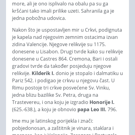
more, ali je ono isplivalo na obalu pa su ga
kršćani tako imali prilike uzeti. Sahranila ga je
jedna pobožna udovica.
Nakon što je uspostavljen mir u Crkvi, podignuta
je kapela nad njegovim zemnim ostacima izvan
zidina Valencije. Njegove relikvije su 1175.
donesene u Lisabon. Drugi tvrde kako su relikvije
donesene u Castres 864. Cremona, Bari i ostali
gradovi tvrde da također posjeduju njegove
relikvije.
Kilderik I.
donio je stopalo i dalmatiku u
Pariz 542. i podigao je crkvu u njegovu čast. U
Rimu postoje tri crkve posvećene Sv. Vinku,
jedna blizu bazilike Sv. Petra, druga na
Trastevereu, i ona koju je izgradio
Honorije I.
(625.-638.), a koju je obnovio
papa Leo III.
796.
Ime mu je latinskog porijekla i znači:
pobjedonosan, a zaštitnik je vinara, staklara i