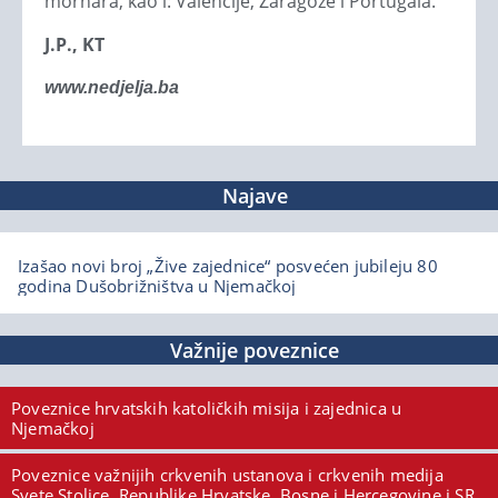
mornara, kao i: Valencije, Zaragoze i Portugala.
J.P., KT
www.nedjelja.ba
Najave
Izašao novi broj „Žive zajednice“ posvećen jubileju 80
godina Dušobrižništva u Njemačkoj
Važnije poveznice
Poveznice hrvatskih katoličkih misija i zajednica u
Njemačkoj
Poveznice važnijih crkvenih ustanova i crkvenih medija
Svete Stolice, Republike Hrvatske, Bosne i Hercegovine i SR