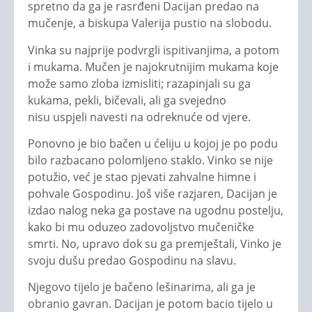
spretno da ga je rasrđeni Dacijan predao na
mučenje, a biskupa Valerija pustio na slobodu.
Vinka su najprije podvrgli ispitivanjima, a potom
i mukama. Mučen je najokrutnijim mukama koje
može samo zloba izmisliti; razapinjali su ga
kukama, pekli, bičevali, ali ga svejedno
nisu uspjeli navesti na odreknuće od vjere.
Ponovno je bio bačen u ćeliju u kojoj je po podu
bilo razbacano polomljeno staklo. Vinko se nije
potužio, već je stao pjevati zahvalne himne i
pohvale Gospodinu. Još više razjaren, Dacijan je
izdao nalog neka ga postave na ugodnu postelju,
kako bi mu oduzeo zadovoljstvo mučeničke
smrti. No, upravo dok su ga premještali, Vinko je
svoju dušu predao Gospodinu na slavu.
Njegovo tijelo je bačeno lešinarima, ali ga je
obranio gavran. Dacijan je potom bacio tijelo u