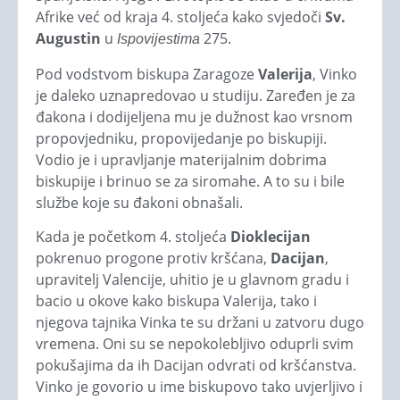
Afrike već od kraja 4. stoljeća kako svjedoči
Sv.
Augustin
u
275.
Ispovijestima
Pod vodstvom biskupa Zaragoze
Valerija
, Vinko
je daleko uznapredovao u studiju. Zaređen je za
đakona i dodijeljena mu je dužnost kao vrsnom
propovjedniku, propovijedanje po biskupiji.
Vodio je i upravljanje materijalnim dobrima
biskupije i brinuo se za siromahe. A to su i bile
službe koje su đakoni obnašali.
Kada je početkom 4. stoljeća
Dioklecijan
pokrenuo progone protiv kršćana,
Dacijan
,
upravitelj Valencije, uhitio je u glavnom gradu i
bacio u okove kako biskupa Valerija, tako i
njegova tajnika Vinka te su držani u zatvoru dugo
vremena. Oni su se nepokolebljivo oduprli svim
pokušajima da ih Dacijan odvrati od kršćanstva.
Vinko je govorio u ime biskupovo tako uvjerljivo i