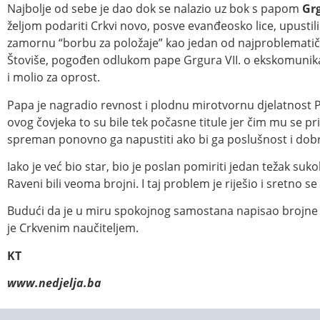
Najbolje od sebe je dao dok se nalazio uz bok s papom
Gr
željom podariti Crkvi novo, posve evanđeosko lice, upustil
zamornu “borbu za položaje” kao jedan od najproblematičnij
Štoviše, pogođen odlukom pape Grgura VII. o ekskomunikac
i molio za oprost.
Papa je nagradio revnost i plodnu mirotvornu djelatnost P
ovog čovjeka to su bile tek počasne titule jer čim mu se pr
spreman ponovno ga napustiti ako bi ga poslušnost i dobr
Iako je već bio star, bio je poslan pomiriti jedan težak su
Raveni bili veoma brojni. I taj problem je riješio i sretno s
Budući da je u miru spokojnog samostana napisao brojne i 
je Crkvenim naučiteljem.
KT
www.nedjelja.ba