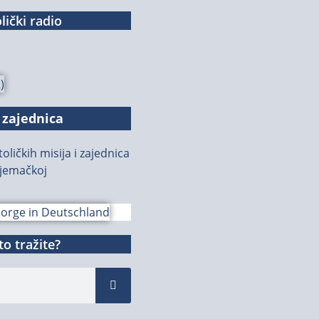
lički radio
 zajednica
oličkih misija i zajednica
jemačkoj
o tražite?