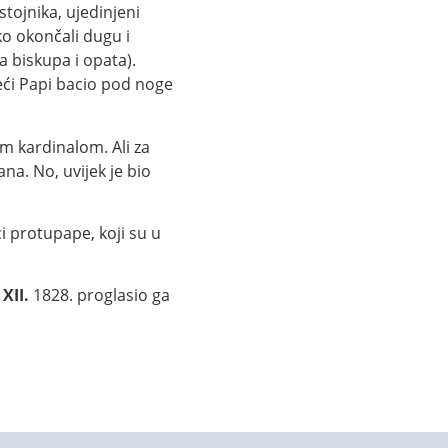
stojnika, ujedinjeni
ko okončali dugu i
a biskupa i opata).
jeći Papi bacio pod noge
m kardinalom. Ali za
na. No, uvijek je bio
i protupape, koji su u
XII.
1828. proglasio ga