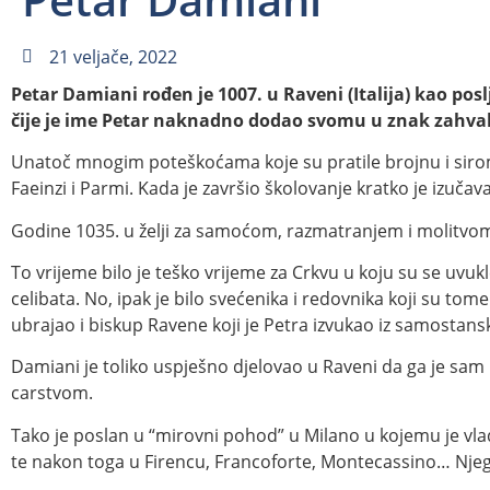
21 veljače, 2022
Petar Damiani rođen je 1007. u Raveni (Italija) kao pos
čije je ime Petar naknadno dodao svomu u znak zahval
Unatoč mnogim poteškoćama koje su pratile brojnu i sirom
Faeinzi i Parmi. Kada je završio školovanje kratko je izučav
Godine 1035. u želji za samoćom, razmatranjem i molitvo
To vrijeme bilo je teško vrijeme za Crkvu u koju su se uvukl
celibata. No, ipak je bilo svećenika i redovnika koji su tom
ubrajao i biskup Ravene koji je Petra izvukao iz samostans
Damiani je toliko uspješno djelovao u Raveni da ga je sam 
carstvom.
Tako je poslan u “mirovni pohod” u Milano u kojemu je vl
te nakon toga u Firencu, Francoforte, Montecassino… Njegov