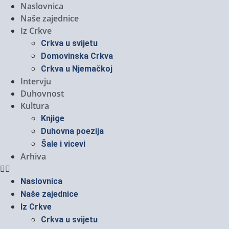
Naslovnica
Naše zajednice
Iz Crkve
Crkva u svijetu
Domovinska Crkva
Crkva u Njemačkoj
Intervju
Duhovnost
Kultura
Knjige
Duhovna poezija
Šale i vicevi
Arhiva
Naslovnica
Naše zajednice
Iz Crkve
Crkva u svijetu