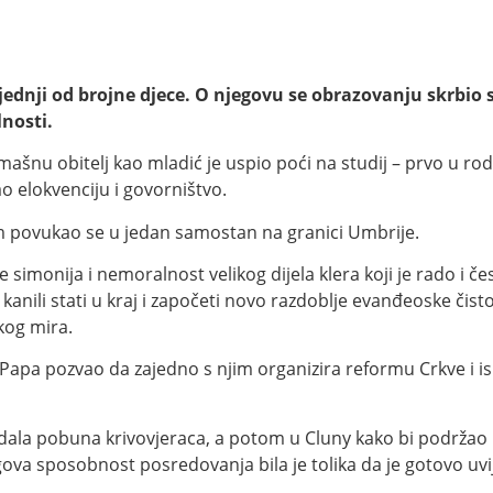
ljednji od brojne djece. O njegovu se obrazovanju skrbio 
nosti.
ašnu obitelj kao mladić je uspio poći na studij – prvo u r
ao elokvenciju i govorništvo.
m povukao se u jedan samostan na granici Umbrije.
e simonija i nemoralnost velikog dijela klera koji je rado i č
e kanili stati u kraj i započeti novo razdoblje evanđeoske čis
kog mira.
Papa pozvao da zajedno s njim organizira reformu Crkve i is
adala pobuna krivovjeraca, a potom u Cluny kako bi podržao
a sposobnost posredovanja bila je tolika da je gotovo uvijek