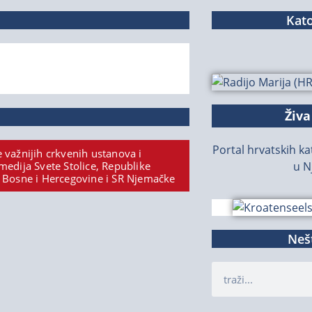
Kato
Živa
Portal hrvatskih kat
 važnijih crkvenih ustanova i
medija Svete Stolice, Republike
u N
 Bosne i Hercegovine i SR Njemačke
Nešt