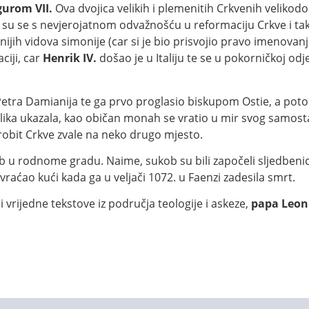
gurom VII.
Ova dvojica velikih i plemenitih Crkvenih velikodo
i su se s nevjerojatnom odvažnošću u reformaciju Crkve i ta
ih vidova simonije (car si je bio prisvojio pravo imenovanj
iji, car
Henrik IV.
došao je u Italiju te se u pokorničkoj od
etra Damianija te ga prvo proglasio biskupom Ostie, a poto
ilika ukazala, kao običan monah se vratio u mir svog samosta
obit Crkve zvale na neko drugo mjesto.
kob u rodnome gradu. Naime, sukob su bili započeli sljedbenic
e vraćao kući kada ga u veljači 1072. u Faenzi zadesila smrt.
vrijedne tekstove iz područja teologije i askeze,
papa Leon 