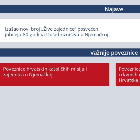
Najave
Izašao novi broj „Žive zajednice“ posvećen
jubileju 80 godina Dušobrižništva u Njemačkoj
Važnije poveznice
Poveznice hrvatskih katoličkih misija i
Poveznice
zajednica u Njemačkoj
crkvenih 
Hrvatske,