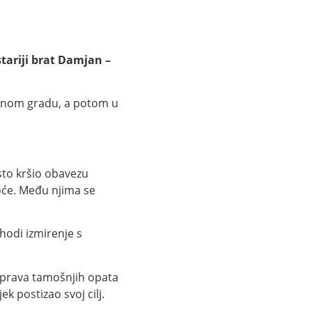
stariji brat Damjan –
odnom gradu, a potom u
esto kršio obavezu
toće. Među njima se
hodi izmirenje s
 prava tamošnjih opata
 postizao svoj cilj.