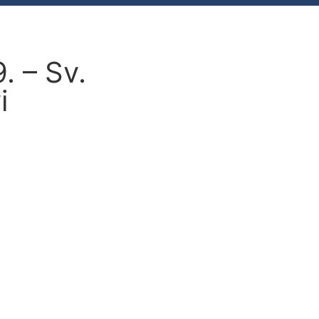
. – Sv.
i