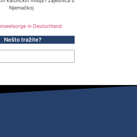
ih katoličkih misija i zajednica u
Njemačkoj
Nešto tražite?