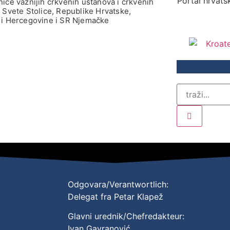
Portal hrvatsk
ice važnijih crkvenih ustanova i crkvenih
 Svete Stolice, Republike Hrvatske,
i Hercegovine i SR Njemačke
Odgovara/Verantwortlich:
Delegat fra Petar Klapež
Glavni urednik/Chefredakteur:
Ivan Gavranović