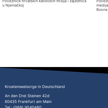
Poveznice hrvatskih katoličkih misija i zajednica
Povezn
u Njemačkoj
medija
Bosne 
Kroatenseelsorge in Deutschland
An den Drei Steinen 42d
60435 Frankfurt am Main
Tel.: (069) 9540480