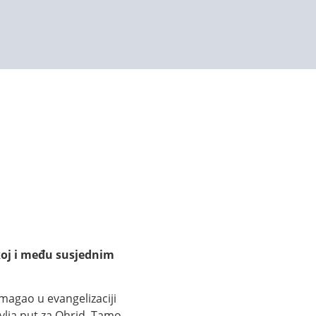
koj i među susjednim
magao u evangelizaciji
vlja put za Ohrid. Tamo