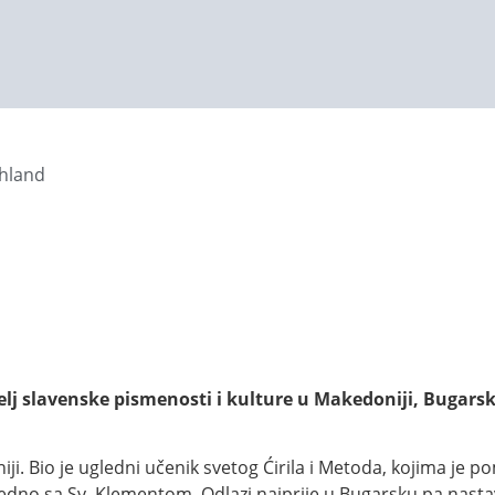
chland
lj slavenske pismenosti i kulture u Makedoniji, Bugars
. Bio je ugledni učenik svetog Ćirila i Metoda, kojima je po
edno sa Sv. Klementom. Odlazi najprije u Bugarsku pa nasta