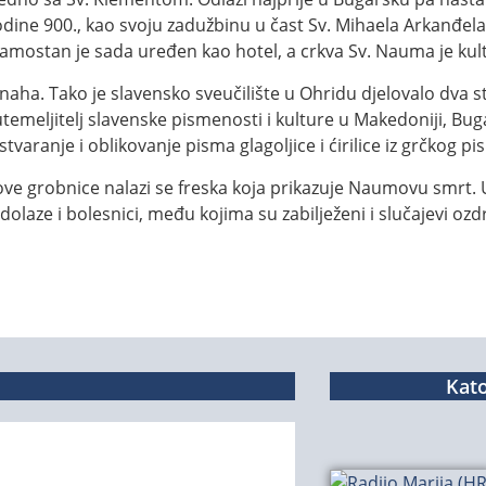
ine 900., kao svoju zadužbinu u čast Sv. Mihaela Arkanđela
amostan je sada uređen kao hotel, a crkva Sv. Nauma je kul
aha. Tako je slavensko sveučilište u Ohridu djelovalo dva st
emeljitelj slavenske pismenosti i kulture u Makedoniji, Bug
 stvaranje i oblikovanje pisma glagoljice i ćirilice iz grčkog pi
ve grobnice nalazi se freska koja prikazuje Naumovu smrt. 
aze i bolesnici, među kojima su zabilježeni i slučajevi ozdr
Kato