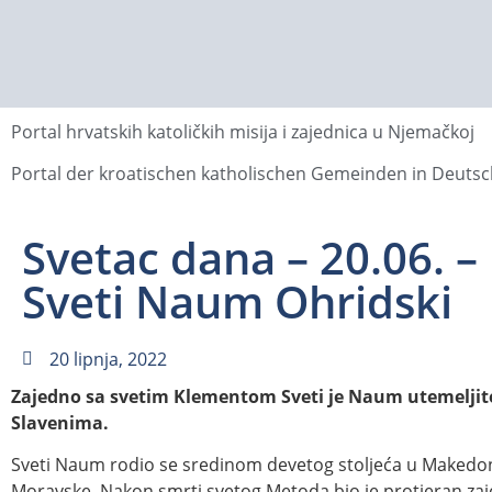
Portal hrvatskih katoličkih misija i zajednica u Njemačkoj
Portal der kroatischen katholischen Gemeinden in Deuts
Svetac dana – 20.06. –
Sveti Naum Ohridski
20 lipnja, 2022
Zajedno sa svetim Klementom Sveti je Naum utemeljite
Slavenima.
Sveti Naum rodio se sredinom devetog stoljeća u Makedoniji
Moravske. Nakon smrti svetog Metoda bio je protjeran zaj