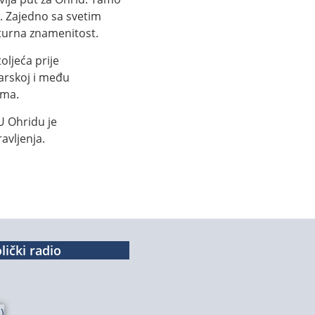
. Zajedno sa svetim
turna znamenitost.
oljeća prije
arskoj i među
sma.
U Ohridu je
avljenja.
lički radio