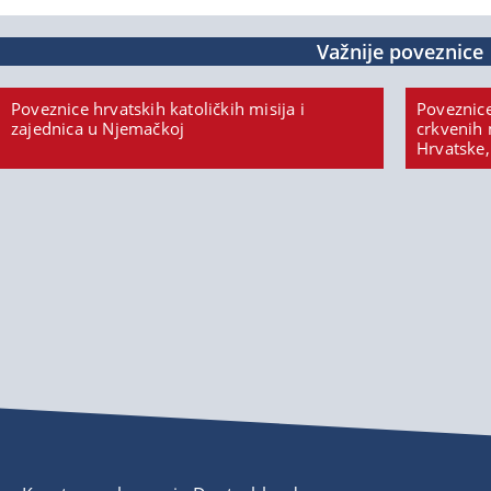
Važnije poveznice
Poveznice hrvatskih katoličkih misija i
Poveznice
zajednica u Njemačkoj
crkvenih 
Hrvatske,