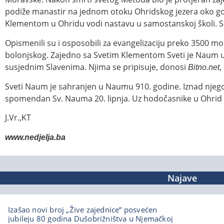
podiže manastir na jednom otoku Ohridskog jezera oko god
Klementom u Ohridu vodi nastavu u samostanskoj školi. S
Opismenili su i osposobili za evangelizaciju preko 3500 mon
bolonjskog. Zajedno sa Svetim Klementom Sveti je Naum ut
susjednim Slavenima. Njima se pripisuje, donosi
,
Bitno.net
Sveti Naum je sahranjen u Naumu 910. godine. Iznad njego
spomendan Sv. Nauma 20. lipnja. Uz hodočasnike u Ohrid dol
J.Vr.,KT
www.nedjelja.ba
Najave
Izašao novi broj „Žive zajednice“ posvećen
jubileju 80 godina Dušobrižništva u Njemačkoj