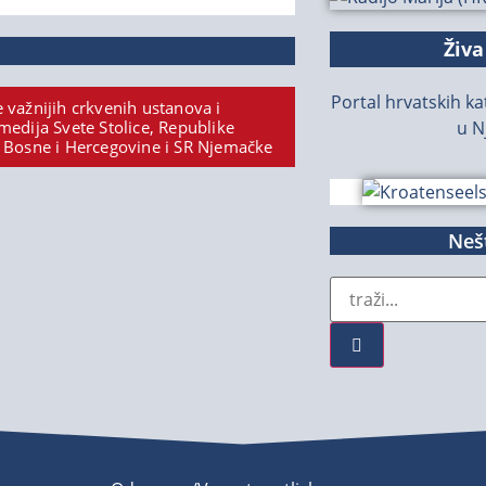
Živa
Portal hrvatskih kat
 važnijih crkvenih ustanova i
medija Svete Stolice, Republike
u N
 Bosne i Hercegovine i SR Njemačke
Nešt