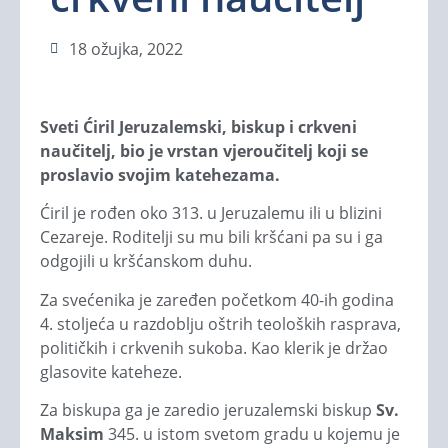
18 ožujka, 2022
Sveti Ćiril Jeruzalemski, biskup i crkveni
naučitelj, bio je vrstan vjeroučitelj koji se
proslavio svojim katehezama.
Ćiril je rođen oko 313. u Jeruzalemu ili u blizini
Cezareje. Roditelji su mu bili kršćani pa su i ga
odgojili u kršćanskom duhu.
Za svećenika je zaređen početkom 40-ih godina
4. stoljeća u razdoblju oštrih teoloških rasprava,
političkih i crkvenih sukoba. Kao klerik je držao
glasovite kateheze.
Za biskupa ga je zaredio jeruzalemski biskup
Sv.
Maksim
345. u istom svetom gradu u kojemu je