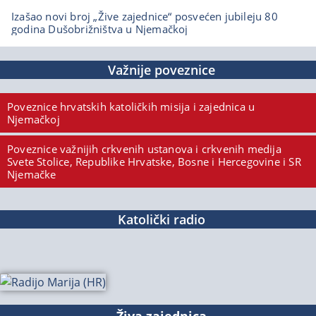
Izašao novi broj „Žive zajednice“ posvećen jubileju 80
godina Dušobrižništva u Njemačkoj
Važnije poveznice
Poveznice hrvatskih katoličkih misija i zajednica u
Njemačkoj
Poveznice važnijih crkvenih ustanova i crkvenih medija
Svete Stolice, Republike Hrvatske, Bosne i Hercegovine i SR
Njemačke
Katolički radio
Živa zajednica