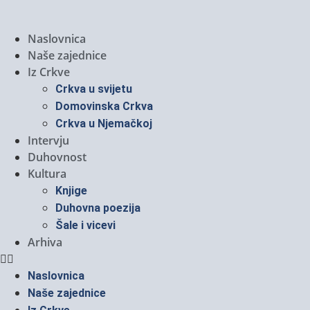
Naslovnica
Naše zajednice
Iz Crkve
Crkva u svijetu
Domovinska Crkva
Crkva u Njemačkoj
Intervju
Duhovnost
Kultura
Knjige
Duhovna poezija
Šale i vicevi
Arhiva
Naslovnica
Naše zajednice