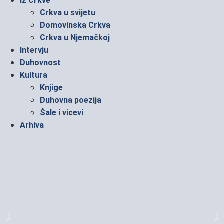
Iz Crkve
Crkva u svijetu
Domovinska Crkva
Crkva u Njemačkoj
Intervju
Duhovnost
Kultura
Knjige
Duhovna poezija
Šale i vicevi
Arhiva