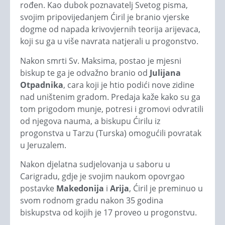
rođen. Kao dubok poznavatelj Svetog pisma,
svojim pripovijedanjem Ćiril je branio vjerske
dogme od napada krivovjernih teorija arijevaca,
koji su ga u više navrata natjerali u progonstvo.
Nakon smrti Sv. Maksima, postao je mjesni
biskup te ga je odvažno branio od
Julijana
Otpadnika
, cara koji je htio podići nove zidine
nad uništenim gradom. Predaja kaže kako su ga
tom prigodom munje, potresi i gromovi odvratili
od njegova nauma, a biskupu Ćirilu iz
progonstva u Tarzu (Turska) omogućili povratak
u Jeruzalem.
Nakon djelatna sudjelovanja u saboru u
Carigradu, gdje je svojim naukom opovrgao
postavke
Makedonija
i
Arija
, Ćiril je preminuo u
svom rodnom gradu nakon 35 godina
biskupstva od kojih je 17 proveo u progonstvu.