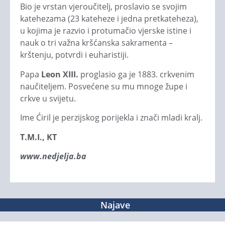
Bio je vrstan vjeroučitelj, proslavio se svojim
katehezama (23 kateheze i jedna pretkateheza),
u kojima je razvio i protumačio vjerske istine i
nauk o tri važna kršćanska sakramenta –
krštenju, potvrdi i euharistiji.
Papa
Leon XIII.
proglasio ga je 1883. crkvenim
naučiteljem. Posvećene su mu mnoge župe i
crkve u svijetu.
Ime Ćiril je perzijskog porijekla i znači mladi kralj.
T.M.I., KT
www.nedjelja.ba
Najave