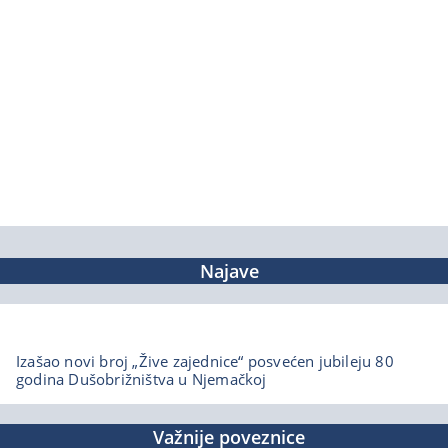
Najave
Izašao novi broj „Žive zajednice“ posvećen jubileju 80
godina Dušobrižništva u Njemačkoj
Važnije poveznice