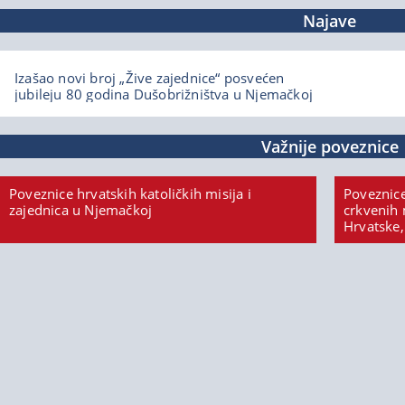
Najave
Izašao novi broj „Žive zajednice“ posvećen
jubileju 80 godina Dušobrižništva u Njemačkoj
Važnije poveznice
Poveznice hrvatskih katoličkih misija i
Poveznice
zajednica u Njemačkoj
crkvenih 
Hrvatske,