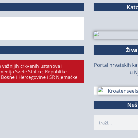
Kato
Živa
Portal hrvatskih kat
 važnijih crkvenih ustanova i
medija Svete Stolice, Republike
u N
 Bosne i Hercegovine i SR Njemačke
Nešt