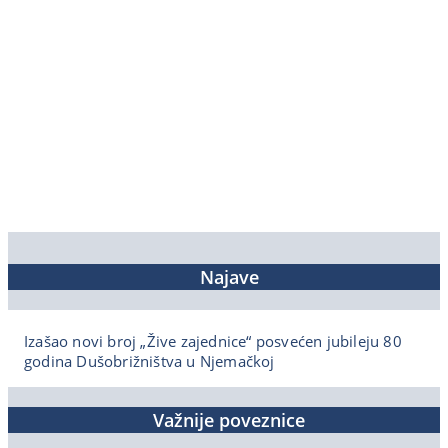
Najave
Izašao novi broj „Žive zajednice“ posvećen jubileju 80
godina Dušobrižništva u Njemačkoj
Važnije poveznice