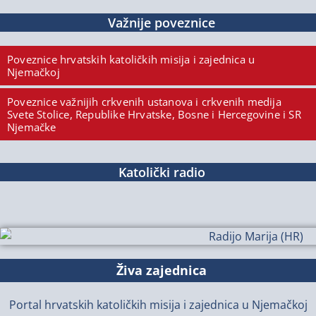
Važnije poveznice
Poveznice hrvatskih katoličkih misija i zajednica u
Njemačkoj
Poveznice važnijih crkvenih ustanova i crkvenih medija
Svete Stolice, Republike Hrvatske, Bosne i Hercegovine i SR
Njemačke
Katolički radio
Živa zajednica
Portal hrvatskih katoličkih misija i zajednica u Njemačkoj