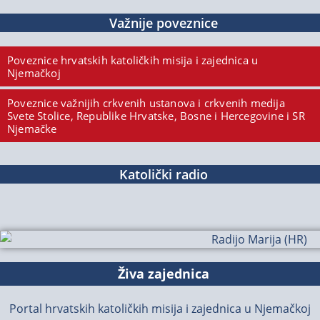
Važnije poveznice
Poveznice hrvatskih katoličkih misija i zajednica u
Njemačkoj
Poveznice važnijih crkvenih ustanova i crkvenih medija
Svete Stolice, Republike Hrvatske, Bosne i Hercegovine i SR
Njemačke
Katolički radio
Živa zajednica
Portal hrvatskih katoličkih misija i zajednica u Njemačkoj