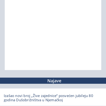
Najave
Izašao novi broj „Žive zajednice“ posvećen jubileju 80
godina Dušobrižništva u Njemačkoj