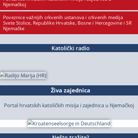
Njemačkoj
Poveznice važnijih crkvenih ustanova i crkvenih medija
Svete Stolice, Republike Hrvatske, Bosne i Hercegovine i SR
Njemačke
Katolički radio
Živa zajednica
Portal hrvatskih katoličkih misija i zajednica u Njemačkoj
Nešto tražite?