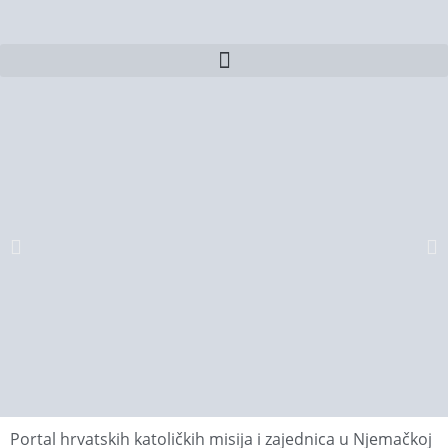
Portal hrvatskih katoličkih misija i zajednica u Njemačkoj