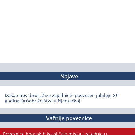
Najave
Izašao novi broj „Žive zajednice“ posvećen jubileju 80
godina Dušobrižništva u Njemačkoj
Važnije poveznice
Poveznice hrvatskih katoličkih misija i zajednica u