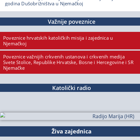
godina Dušobrižništva u Njemačkoj
Važnije poveznice
Poveznice hrvatskih katoličkih misija i zajednica u
Njemačkoj
Poveznice važnijih crkvenih ustanova i crkvenih medija
Svete Stolice, Republike Hrvatske, Bosne i Hercegovine i SR
Njemačke
Katolički radio
Živa zajednica