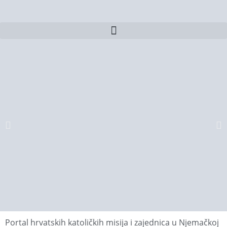
Portal hrvatskih katoličkih misija i zajednica u Njemačkoj