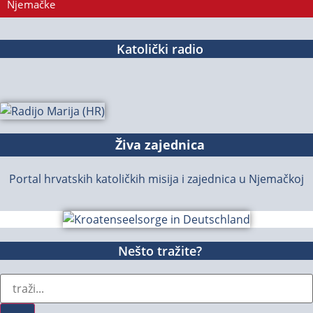
Njemačke
Katolički radio
Živa zajednica
Portal hrvatskih katoličkih misija i zajednica u Njemačkoj
Nešto tražite?