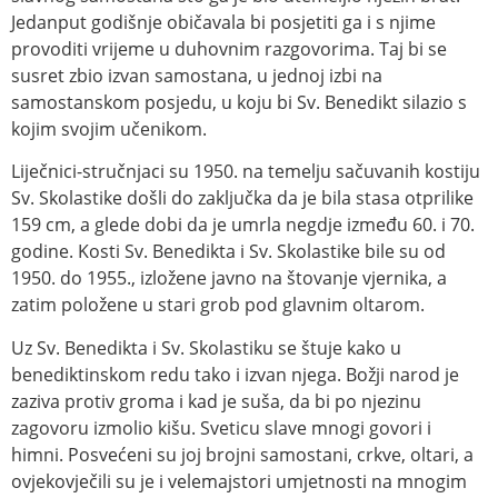
Jedanput godišnje običavala bi posjetiti ga i s njime
provoditi vrijeme u duhovnim razgovorima. Taj bi se
susret zbio izvan samostana, u jednoj izbi na
samostanskom posjedu, u koju bi Sv. Benedikt silazio s
kojim svojim učenikom.
Liječnici-stručnjaci su 1950. na temelju sačuvanih kostiju
Sv. Skolastike došli do zaključka da je bila stasa otprilike
159 cm, a glede dobi da je umrla negdje između 60. i 70.
godine. Kosti Sv. Benedikta i Sv. Skolastike bile su od
1950. do 1955., izložene javno na štovanje vjernika, a
zatim položene u stari grob pod glavnim oltarom.
Uz Sv. Benedikta i Sv. Skolastiku se štuje kako u
benediktinskom redu tako i izvan njega. Božji narod je
zaziva protiv groma i kad je suša, da bi po njezinu
zagovoru izmolio kišu. Sveticu slave mnogi govori i
himni. Posvećeni su joj brojni samostani, crkve, oltari, a
ovjekovječili su je i velemajstori umjetnosti na mnogim