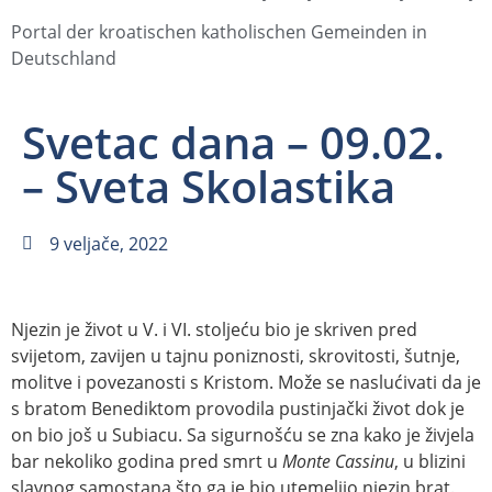
Portal der kroatischen katholischen Gemeinden in
Deutschland
Svetac dana – 09.02.
– Sveta Skolastika
9 veljače, 2022
Njezin je život u V. i VI. stoljeću bio je skriven pred
svijetom, zavijen u tajnu poniznosti, skrovitosti, šutnje,
molitve i povezanosti s Kristom. Može se naslućivati da je
s bratom Benediktom provodila pustinjački život dok je
on bio još u Subiacu. Sa sigurnošću se zna kako je živjela
bar nekoliko godina pred smrt u
Monte Cassinu
, u blizini
slavnog samostana što ga je bio utemeljio njezin brat.