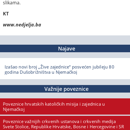
slikama.
KT
www.nedjelja.ba
Najave
Izašao novi broj „Žive zajednice“ posvećen jubileju 80
godina Dušobrižništva u Njemačkoj
Važnije poveznice
Poveznice hrvatskih katoličkih misija i zajednica u
Njemačkoj
Poveznice važnijih crkvenih ustanova i crkvenih medija
Svete Stolice, Republike Hrvatske, Bosne i Hercegovine i SR