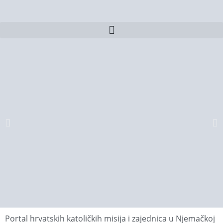
Portal hrvatskih katoličkih misija i zajednica u Njemačkoj