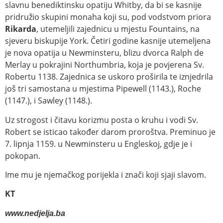
slavnu benediktinsku opatiju Whitby, da bi se kasnije
pridružio skupini monaha koji su, pod vodstvom priora
Rikarda
, utemeljili zajednicu u mjestu Fountains, na
sjeveru biskupije York. Četiri godine kasnije utemeljena
je nova opatija u Newminsteru, blizu dvorca Ralph de
Merlay u pokrajini Northumbria, koja je povjerena Sv.
Robertu 1138. Zajednica se uskoro proširila te iznjedrila
još tri samostana u mjestima Pipewell (1143.), Roche
(1147.), i Sawley (1148.).
Uz strogost i čitavu korizmu posta o kruhu i vodi Sv.
Robert se isticao također darom proroštva. Preminuo je
7. lipnja 1159. u Newminsteru u Engleskoj, gdje je i
pokopan.
Ime mu je njemačkog porijekla i znači koji sjaji slavom.
KT
www.nedjelja.ba