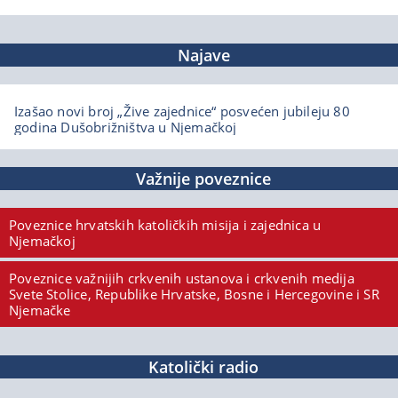
Najave
Izašao novi broj „Žive zajednice“ posvećen jubileju 80
godina Dušobrižništva u Njemačkoj
Važnije poveznice
Poveznice hrvatskih katoličkih misija i zajednica u
Njemačkoj
Poveznice važnijih crkvenih ustanova i crkvenih medija
Svete Stolice, Republike Hrvatske, Bosne i Hercegovine i SR
Njemačke
Katolički radio