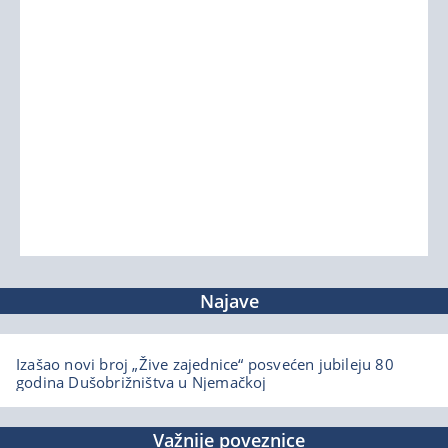
Najave
Izašao novi broj „Žive zajednice“ posvećen jubileju 80
godina Dušobrižništva u Njemačkoj
Važnije poveznice