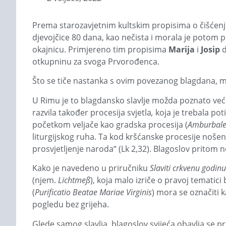
Prema starozavjetnim kultskim propisima o čišćenju
djevojčice 80 dana, kao nečista i morala je potom 
okajnicu. Primjereno tim propisi­ma
Marija
i
Josip
d
otkupninu za svoga Prvorođenca.
Što se tiče nastanka s ovim povezanog blagdana, mo
U Rimu je to blagdansko slavlje možda poznato već
razvila također procesija svjetla
,
koja je trebala pot
početkom veljače kao gradska procesija (
Amburbal
liturgijskog ruha. Ta kod kršćanske procesije nošen
prosvjetljenje naroda“ (Lk 2,32). Blagoslov pritom noše
Kako je navedeno u priručniku
Slaviti crkvenu godinu
(njem.
Lichtmeß
), koja malo izriče o pravoj temati
(
Purificatio
Beatae Mariae
Virginis
) mora se označiti k
pogledu bez grijeha.
Glede samog slavlja, blagoslov svijeća obavlja se 