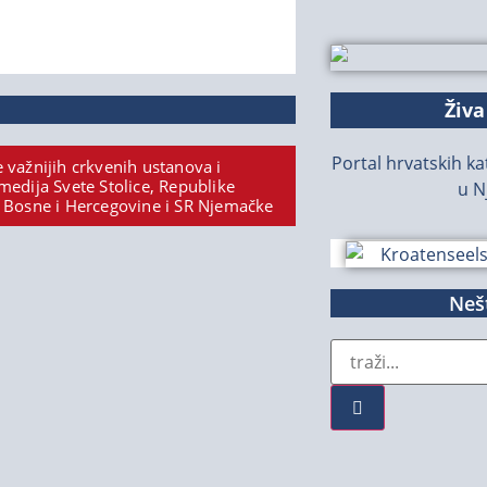
Živa
Portal hrvatskih kat
 važnijih crkvenih ustanova i
medija Svete Stolice, Republike
u N
 Bosne i Hercegovine i SR Njemačke
Nešt