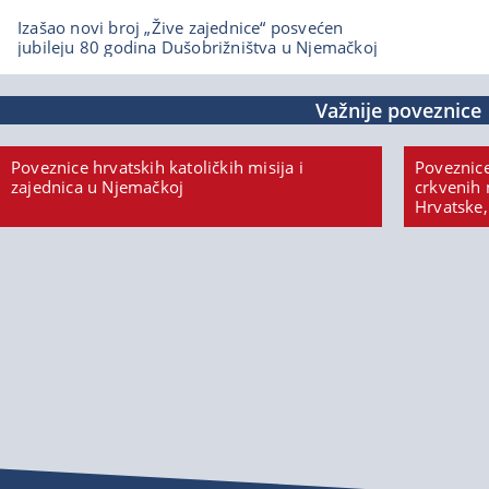
Izašao novi broj „Žive zajednice“ posvećen
jubileju 80 godina Dušobrižništva u Njemačkoj
Važnije poveznice
Poveznice hrvatskih katoličkih misija i
Poveznice
zajednica u Njemačkoj
crkvenih 
Hrvatske,