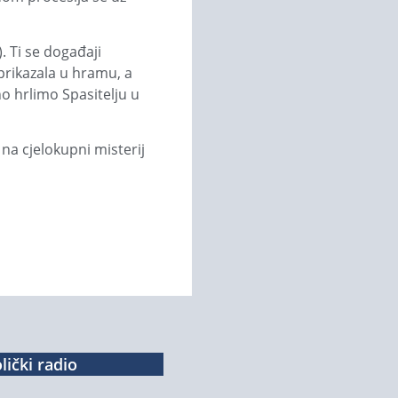
. Ti se događaji
prikazala u hramu, a
o hrlimo Spasitelju u
na cjelokupni misterij
lički radio