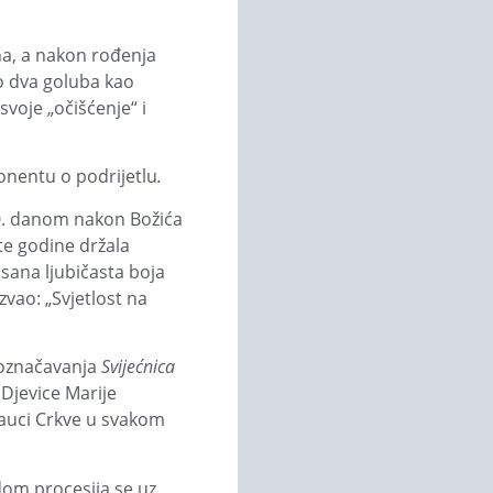
na, a nakon rođenja
mo dva goluba kao
svoje „očišćenje“ i
nentu o podri­jetlu
.
40. danom nakon Božića
te godine držala
isana ljubičasta boja
zvao: „Svjetlost na
.
g označavanja
Svijećnica
 Djevice Marije
 nauci Crkve u svakom
dom procesija se uz