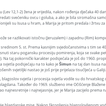
 (Lev 12,1-2) žena je vrijedila, nakon rođenja dječaka 40 da
predati svećeniku ovcu i goluba, a ako je bila siromašna sa
onijeli su Isusa u hram, a Marija je pritom predala i žrtvu za 
že se razlikovati istočnu (Jeruzalem) i zapadnu (Rim) kompo
 sredinom 5. st. Prema kasnijim svjedočanstvima s tim se 
isnuti staru pogan­sku procesiju pomirenja, koja se svake pe
e
). Na taj pokornički karakter podsjećala je još do 1960. prop
a svjetla podsjećaju na to kako je
Šimun
na taj dan Isusa na
nih svjetiljki nastao je još prije prijelaza tisućljeća u Galiji
, blagoslov svjetla i procesija svjetla vodile su do hrvatsko
ci blagdana. Također do 1969. službeno ime Očišćenje Blažene
ao najnesretnije i najnejasnije, jer je Marija zacijelo prema
prije blagdanske mise. Nakon škropljenja blagoslovljenom vo