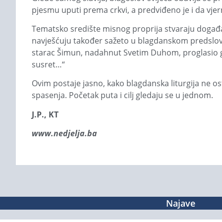
pjesmu uputi prema crkvi, a predviđeno je i da vjer
Tematsko središte misnog proprija stvaraju događaji
navješćuju također sažeto u blagdan­skom predslov
starac Šimun, nadahnut Svetim Duhom, proglasio ga
susret…“
Ovim postaje jasno, kako blagdanska liturgija ne os
spasenja. Početak puta i cilj gledaju se u jednom.
J.P., KT
www.nedjelja.ba
Najave