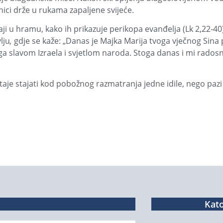
nici drže u rukama zapaljene svijeće.
 u hramu, kako ih prikazuje perikopa evanđelja (Lk 2,22-40)
lju
,
gdje se kaže: „Danas je Majka Marija tvoga vječnog Sina 
 slavom Izraela i svjetlom naroda. Stoga danas i mi radosn
taje stajati kod pobožnog razmatranja jedne idile, nego pazi 
Kato