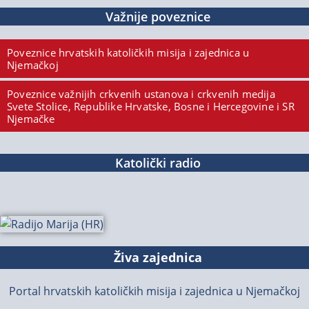
Važnije poveznice
Poveznice hrvatskih katoličkih misija i zajednica u
Njemačkoj
Poveznice važnijih crkvenih ustanova i crkvenih medija
Svete Stolice, Republike Hrvatske, Bosne i Hercegovine i SR
Njemačke
Katolički radio
Živa zajednica
Portal hrvatskih katoličkih misija i zajednica u Njemačkoj