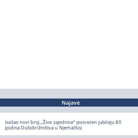
Najave
Izašao novi broj „Žive zajednice“ posvećen jubileju 80
godina Dušobrižništva u Njemačkoj