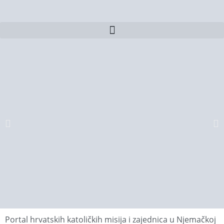
Portal hrvatskih katoličkih misija i zajednica u Njemačkoj