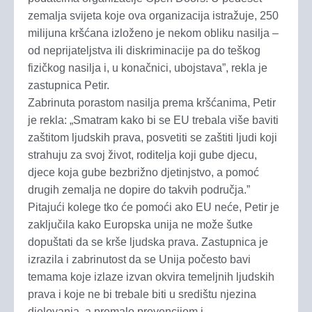
zemalja svijeta koje ova organizacija istražuje, 250
milijuna kršćana izloženo je nekom obliku nasilja –
od neprijateljstva ili diskriminacije pa do teškog
fizičkog nasilja i, u konačnici, ubojstava”, rekla je
zastupnica Petir.
Zabrinuta porastom nasilja prema kršćanima, Petir
je rekla: „Smatram kako bi se EU trebala više baviti
zaštitom ljudskih prava, posvetiti se zaštiti ljudi koji
strahuju za svoj život, roditelja koji gube djecu,
djece koja gube bezbrižno djetinjstvo, a pomoć
drugih zemalja ne dopire do takvih područja.”
Pitajući kolege tko će pomoći ako EU neće, Petir je
zaključila kako Europska unija ne može šutke
dopuštati da se krše ljudska prava. Zastupnica je
izrazila i zabrinutost da se Unija počesto bavi
temama koje izlaze izvan okvira temeljnih ljudskih
prava i koje ne bi trebale biti u središtu njezina
djelovanja, a premalo prevencijom i