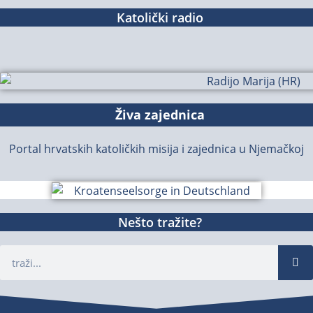
Katolički radio
Živa zajednica
Portal hrvatskih katoličkih misija i zajednica u Njemačkoj
Nešto tražite?