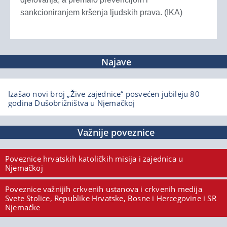
sankcioniranjem kršenja ljudskih prava. (IKA)
Najave
Izašao novi broj „Žive zajednice“ posvećen jubileju 80
godina Dušobrižništva u Njemačkoj
Važnije poveznice
Poveznice hrvatskih katoličkih misija i zajednica u
Njemačkoj
Poveznice važnijih crkvenih ustanova i crkvenih medija
Svete Stolice, Republike Hrvatske, Bosne i Hercegovine i SR
Njemačke