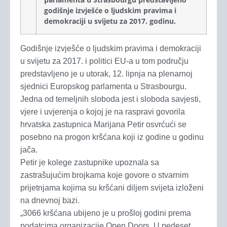
godišnje izvješće o ljudskim pravima i
demokraciji u svijetu za 2017. godinu.
Godišnje izvješće o ljudskim pravima i demokraciji
u svijetu za 2017. i politici EU-a u tom području
predstavljeno je u utorak, 12. lipnja na plenarnoj
sjednici Europskog parlamenta u Strasbourgu.
Jedna od temeljnih sloboda jest i sloboda savjesti,
vjere i uvjerenja o kojoj je na raspravi govorila
hrvatska zastupnica Marijana Petir osvrćući se
posebno na progon kršćana koji iz godine u godinu
jača.
Petir je kolege zastupnike upoznala sa
zastrašujućim brojkama koje govore o stvarnim
prijetnjama kojima su kršćani diljem svijeta izloženi
na dnevnoj bazi.
„3066 kršćana ubijeno je u prošloj godini prema
podatcima organizacije Open Doors. U pedeset