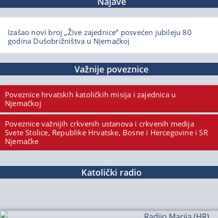
Najave
Izašao novi broj „Žive zajednice“ posvećen jubileju 80
godina Dušobrižništva u Njemačkoj
Važnije poveznice
Poveznice hrvatskih katoličkih misija i zajednica u
Njemačkoj
Poveznice važnijih crkvenih ustanova i crkvenih medija
Svete Stolice, Republike Hrvatske, Bosne i Hercegovine i SR
Njemačke
Katolički radio