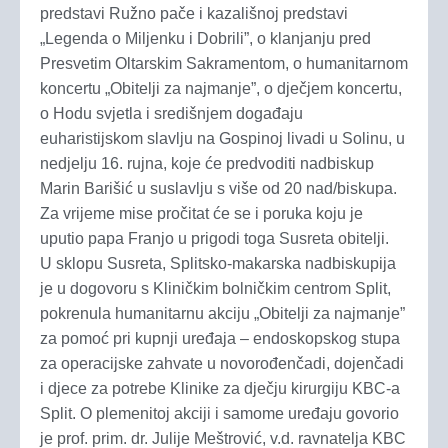
predstavi Ružno pače i kazališnoj predstavi
„Legenda o Miljenku i Dobrili”, o klanjanju pred
Presvetim Oltarskim Sakramentom, o humanitarnom
koncertu „Obitelji za najmanje”, o dječjem koncertu,
o Hodu svjetla i središnjem događaju
euharistijskom slavlju na Gospinoj livadi u Solinu, u
nedjelju 16. rujna, koje će predvoditi nadbiskup
Marin Barišić u suslavlju s više od 20 nad/biskupa.
Za vrijeme mise pročitat će se i poruka koju je
uputio papa Franjo u prigodi toga Susreta obitelji.
U sklopu Susreta, Splitsko-makarska nadbiskupija
je u dogovoru s Kliničkim bolničkim centrom Split,
pokrenula humanitarnu akciju „Obitelji za najmanje”
za pomoć pri kupnji uređaja – endoskopskog stupa
za operacijske zahvate u novorođenčadi, dojenčadi
i djece za potrebe Klinike za dječju kirurgiju KBC-a
Split. O plemenitoj akciji i samome uređaju govorio
je prof. prim. dr. Julije Meštrović, v.d. ravnatelja KBC