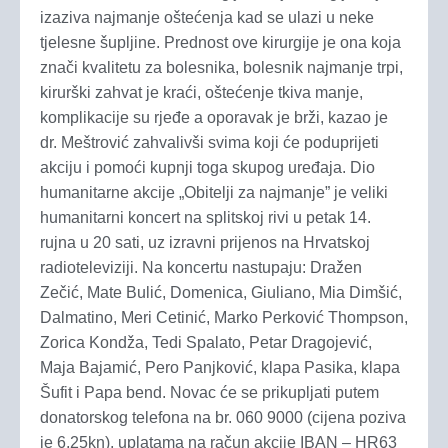
izaziva najmanje oštećenja kad se ulazi u neke
tjelesne šupljine. Prednost ove kirurgije je ona koja
znači kvalitetu za bolesnika, bolesnik najmanje trpi,
kirurški zahvat je kraći, oštećenje tkiva manje,
komplikacije su rjeđe a oporavak je brži, kazao je
dr. Meštrović zahvalivši svima koji će poduprijeti
akciju i pomoći kupnji toga skupog uređaja. Dio
humanitarne akcije „Obitelji za najmanje” je veliki
humanitarni koncert na splitskoj rivi u petak 14.
rujna u 20 sati, uz izravni prijenos na Hrvatskoj
radioteleviziji. Na koncertu nastupaju: Dražen
Zečić, Mate Bulić, Domenica, Giuliano, Mia Dimšić,
Dalmatino, Meri Cetinić, Marko Perković Thompson,
Zorica Kondža, Tedi Spalato, Petar Dragojević,
Maja Bajamić, Pero Panjković, klapa Pasika, klapa
Šufit i Papa bend. Novac će se prikupljati putem
donatorskog telefona na br. 060 9000 (cijena poziva
je 6,25kn), uplatama na račun akcije IBAN – HR63