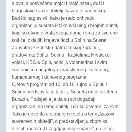
a ova je posvećena majci i majčinstvu, duši i
blagoslovu svake obitelji, kazao je nadbiskup
Barišić naglasivši kako je rado prihvatio
organizaciju susreta istaknuvši ulogu brojnih obitelji
koje su otvorile vrata svoga doma i srca za sve one
koji će iz daljih krajeva doći u Solin na Susret.
Zahvalio je Splitsko-dalmatinskoj županiji,
gradovima: Splitu, Solinu i Kaštelima, Hrvatskoj
vojsci, KBC-u Split, policiji, volonterima i svim
sudionicima bogatoga znanstvenog, kulturnog,
humanitarnog i duhovnog programa.
Cjeloviti program od 10. do 16. rujna u Splitu i
Solinu predstavila je tajnica Susreta obitelji Jelena
Burazin. Podsjetila je da su svi događaji
organizirani na temu obitelji i da su otvoreni za svih.
Tako je govorila o okruglome stolu o temi „Izazovi
suvremenih obitelji”, o predstavljanju zbornika
dječjih radova „U zagrljaju moje mame”, o dječjoj