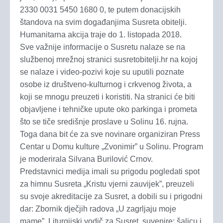
2330 0031 5450 1680 0, te putem donacijskih
štandova na svim događanjima Susreta obitelji.
Humanitarna akcija traje do 1. listopada 2018.
Sve važnije informacije o Susretu nalaze se na
službenoj mrežnoj stranici susretobitelji.hr na kojoj
se nalaze i video-pozivi koje su uputili poznate
osobe iz društveno-kulturnog i crkvenog života, a
koji se mnogu preuzeti i koristiti. Na stranici će biti
objavljene i tehničke upute oko parkinga i prometa
što se tiče središnje proslave u Solinu 16. rujna.
Toga dana bit će za sve novinare organiziran Press
Centar u Domu kulture „Zvonimir” u Solinu. Program
je moderirala Silvana Burilović Crnov.
Predstavnici medija imali su prigodu pogledati spot
za himnu Susreta „Kristu vjerni zauvijek”, preuzeli
su svoje akreditacije za Susret, a dobili su i prigodni
dar: Zbornik dječjih radova „U zagrljaju moje
mame”, Liturgijski vodič za Susret, suvenire: šalicu i