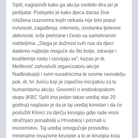
Split, naglasivši kako ga akcija osobito dira jer je
pedijatar. Podsjetio je kako djeca danas žive
izložena izazovima kojih nekada nije bilo poput
ovisnosti, zagađenja, interneta, izostanka tjelesne
aktivnosti, loše prehrane i često sa samohranim
roditeljima. „Stoga je dužnost svih nas da djeci
dademo najbolje moguće da što bolje, zdravije i
kvalitetnije rastu i razvijaju se”, kazao je dr.
Meštrović zahvalivši organizatoru akcije
Nadbiskupiji i svim suradnicima te svome ravnatelju
pok. dr. Ivi Juriću koji je započeo inicijativu za tu
humanitarnu akciju. Govoreći o endoskopskom
stupu (KBC Split ima jedan takav uređaj star 20
godina) naglasio je da je taj uređaj koristan i da će
poslužiti Klinici za dječju kirurgiju gdje rade vrsni
stručnjaci ponajbolji u Hrvatskoj i priznati u
inozemstvu. Taj uređaj omogućuje provedbu
minimalne invazivne kirurgije a to je kirurgija koja