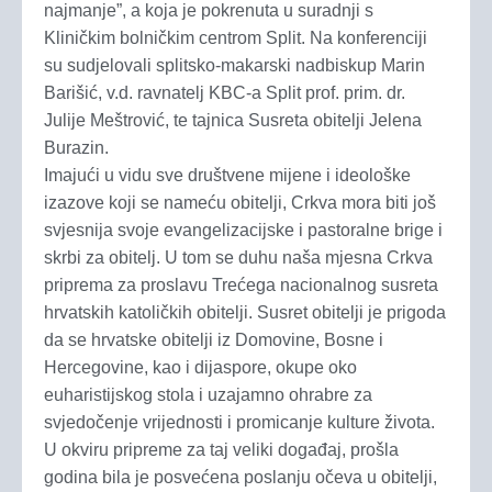
najmanje”, a koja je pokrenuta u suradnji s
Kliničkim bolničkim centrom Split. Na konferenciji
su sudjelovali splitsko-makarski nadbiskup Marin
Barišić, v.d. ravnatelj KBC-a Split prof. prim. dr.
Julije Meštrović, te tajnica Susreta obitelji Jelena
Burazin.
Imajući u vidu sve društvene mijene i ideološke
izazove koji se nameću obitelji, Crkva mora biti još
svjesnija svoje evangelizacijske i pastoralne brige i
skrbi za obitelj. U tom se duhu naša mjesna Crkva
priprema za proslavu Trećega nacionalnog susreta
hrvatskih katoličkih obitelji. Susret obitelji je prigoda
da se hrvatske obitelji iz Domovine, Bosne i
Hercegovine, kao i dijaspore, okupe oko
euharistijskog stola i uzajamno ohrabre za
svjedočenje vrijednosti i promicanje kulture života.
U okviru pripreme za taj veliki događaj, prošla
godina bila je posvećena poslanju očeva u obitelji,