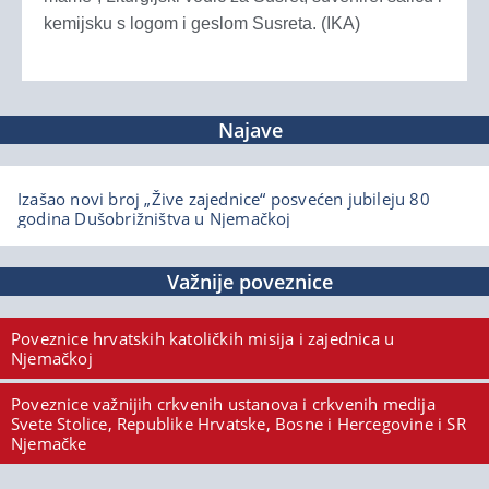
kemijsku s logom i geslom Susreta. (IKA)
Najave
Izašao novi broj „Žive zajednice“ posvećen jubileju 80
godina Dušobrižništva u Njemačkoj
Važnije poveznice
Poveznice hrvatskih katoličkih misija i zajednica u
Njemačkoj
Poveznice važnijih crkvenih ustanova i crkvenih medija
Svete Stolice, Republike Hrvatske, Bosne i Hercegovine i SR
Njemačke