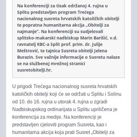
Na konferenciji za tisak održanoj 4. rujna u
Splitu predstavljen program Trećega
nacionalnog susreta hrvatskih katoličkih obitelji
te popratna humanitarna akcija „Obitelji za
najmanje”. Na konferenciji su sudjelovali
splitsko-makarski nadbiskup Marin Barišić, v.d.
ravnatelj KBC-a Split prof. prim. dr. Julije
Meštrović, te tajnica Susreta obitelji Jelena
Burazin. Sve važnije informacije o Susretu nalaze
se na službenoj mrežnoj stranici
susretobitelji.hr.
U prigodi Trećega nacionalnog susreta hrvatskih
katoličkih obitelji koji će se održati u Splitu i Solinu
od 10. do 16. rujna u utorak 4. rujna u zgradi
Nadbiskupskog ordinarijata u Splitu upriličena je
konferencija za medije. Na konferenciji je
predstavljen cjeloviti program Susreta, kao i
humanitarna akcija koja prati Susret „Obitelji za