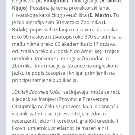
iseljništvo (
A. Polegubić
) i bibliografije (
B. Norac
Kljajo
). Posebna je tema prorektorski lanac
Hrvatskoga katoličkog sveučilišta (
E. Marin
). Tu
je bibliografija svih 50 svezaka Zbornika (
I.
Kolak
), popis svih izdanja u nizovima Zbornika
(oko 90 naslova) i životopisi oko 370 suradnika, a
među njima preko 60 akademika (iz 17 država,
od Izraela preko europskih do Amerike) i trojice
urednika. Izneseni su mnogi važni podaci o
Zborniku, informacije za strance na engleskom
jeziku te popis časopisa i knjiga, primljenih na
principu zamjene publikacija.
„Obitelj Zbornika Kačić“
sačinjavaju, može se reći,
sljedeći: svi franjevci Provincije Presvetoga
Otkupitelja na čelu s Upravom, koja je osnivač i
vlasnik, zatim pisci i prevoditelji, urednici i
recenzenti, lektori i korektori, grafički urednici i
likovni umjetnici, pretlatnici te materijalni i