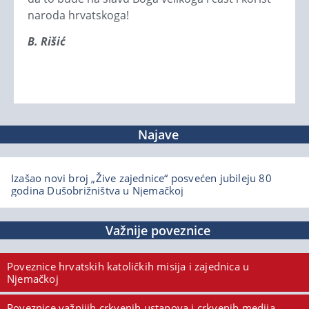
naroda hrvatskoga!
B. Rišić
Najave
Izašao novi broj „Žive zajednice“ posvećen jubileju 80
godina Dušobrižništva u Njemačkoj
Važnije poveznice
Poveznice hrvatskih katoličkih misija i zajednica u
Njemačkoj
Poveznice važnijih crkvenih ustanova i crkvenih medija