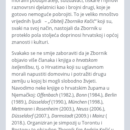
moralni podupiratelji, suizdavači, tiskare i njihovi
raznovrsni djelatnici kao i brojni drugi, koje je
gotovo nemoguće pobrojiti. To je veliko mnoštvo
vrijednih ljudi
– „Obitelj Zbornika Kačić“
koji su,
svaki na svoj način, nastojali da Zbornik u
proteklo pola stoljeća doprinosi hrvatskoj i općoj
znanosti i kulturi.
Svakako se ne smije zaboraviti da je Zbornik
objavio više članaka i knjiga
o hrvatskom
iseljeništvu
, tj. o Hrvatima koji su uglavnom
morali napustiti domovinu i potražiti drugu
zemlju u kojoj bi mogli slobodno živjeti.
Navodimo neke knjige o hrvatskim župama u
Njemačkoj:
Offenbach
(1982.),
Bonn
(1984.),
Berlin
(1989.),
D
ü
sseldorf
(1990.),
M
ü
nchen
(1998.),
Mettmann
i
Rosenheim
(2003.),
Neuss
(2006.),
D
ü
sseldorf
(2007.),
Darmstadt
(2009.) i
Mainz
(
2018.). Organiziran je simpozij u Torontu i
Bostonu te objavljen Zbornik
Fra Andrija Kačić u