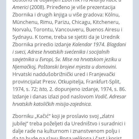
Americi
(2008). Priređeno je više prezentacija
Zbornika i drugih knjiga u više gradova: Kölnu,
Münchenu, Rimu, Parizu, Chicagu, Kitcheneru,
Norvalu, Torontu, Vancouveru, Buenos Airesu i
Sydnayu. K tome, treba se sjetiti da je Urednik
Zbornika priredio izdanje
Kalendar 1974. Blagdani
i sveci, Adrese hrvatskih svećenika i socijalnih
savjetnika u Evropi, Sv. Mise na hrvatskom jeziku u
Njemačkoj, Poštanski brojevi mjesta u domovini.
Hrvatski naddušobrižnički ured i Franjevački
provincijalat Presv. Otkupitelja, Frankfurt-Split,
1974, s. 72;
Isto,
2. dopunjeno izdanje, 1974, s. 86.
Izdanje i danas izlazi pod naslovom
Vodič. Adresar
hrvatskih katoličkih misija-zajednica.
Zborniku „Kačić“ koji je proslavio svoj „zlatni
jubilej“ treba poželjeti da Uredništvo i suradnici i
dalje rade na kulturnom i znanstvenom polju i
da to bude na slavu Boga velikoga i čast i korist