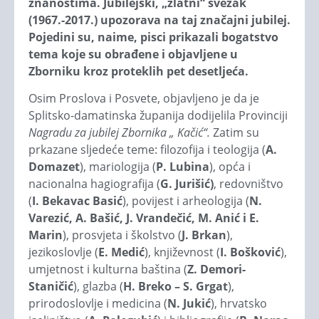
znanostima. Jubilejski, „zlatni“ svezak
(1967.-2017.) upozorava na taj značajni jubilej.
Pojedini su, naime, pisci prikazali bogatstvo
tema koje su obrađene i objavljene u
Zborniku kroz proteklih pet desetljeća.
Osim Proslova i Posvete, objavljeno je da je
Splitsko-damatinska županija dodijelila Provinciji
Nagradu za jubilej Zbornika „ Kačić“.
Zatim su
prkazane sljedeće teme: filozofija i teologija (
A.
Domazet
), mariologija (
P. Lubina
), opća i
nacionalna hagiografija (
G. Jurišić)
, redovništvo
(
I. Bekavac Basić
), povijest i arheologija (
N.
Varezić, A. Bašić, J. Vrandečić, M. Anić i E.
Marin
), prosvjeta i školstvo (
J. Brkan
),
jezikoslovlje (
E. Medić
), književnost (
I. Bošković
),
umjetnost i kulturna baština (
Z. Demori-
Staničić
), glazba (
H. Breko – S. Grgat
),
prirodoslovlje i medicina (
N. Jukić
), hrvatsko