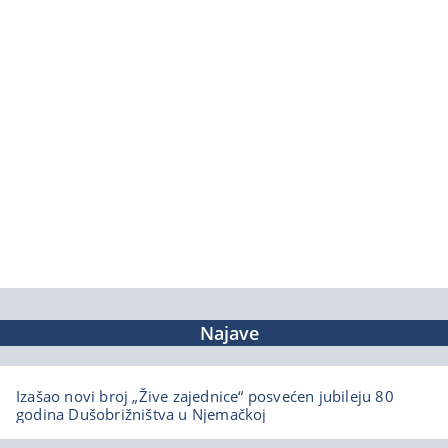
Najave
Izašao novi broj „Žive zajednice“ posvećen jubileju 80
godina Dušobrižništva u Njemačkoj