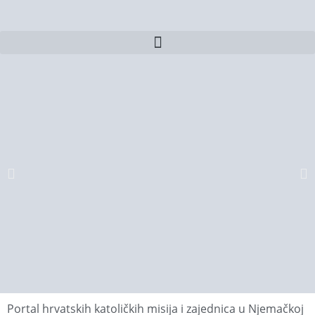
Portal hrvatskih katoličkih misija i zajednica u Njemačkoj