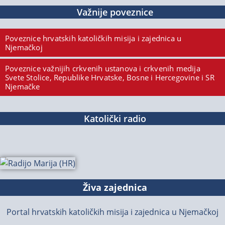
Važnije poveznice
Poveznice hrvatskih katoličkih misija i zajednica u
Njemačkoj
Poveznice važnijih crkvenih ustanova i crkvenih medija
Svete Stolice, Republike Hrvatske, Bosne i Hercegovine i SR
Njemačke
Katolički radio
Živa zajednica
Portal hrvatskih katoličkih misija i zajednica u Njemačkoj