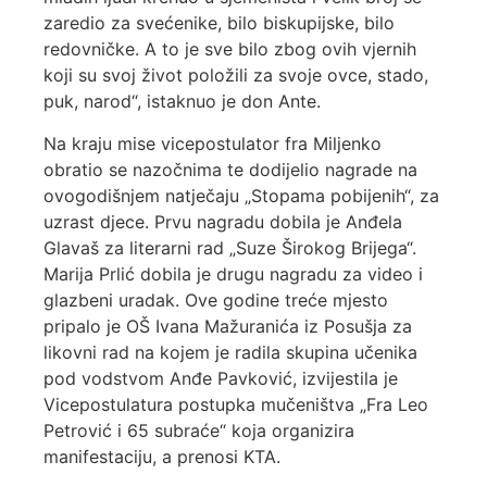
zaredio za svećenike, bilo biskupijske, bilo
redovničke. A to je sve bilo zbog ovih vjernih
koji su svoj život položili za svoje ovce, stado,
puk, narod“, istaknuo je don Ante.
Na kraju mise vicepostulator fra Miljenko
obratio se nazočnima te dodijelio nagrade na
ovogodišnjem natječaju „Stopama pobijenih“, za
uzrast djece. Prvu nagradu dobila je Anđela
Glavaš za literarni rad „Suze Širokog Brijega“.
Marija Prlić dobila je drugu nagradu za video i
glazbeni uradak. Ove godine treće mjesto
pripalo je OŠ Ivana Mažuranića iz Posušja za
likovni rad na kojem je radila skupina učenika
pod vodstvom Anđe Pavković, izvijestila je
Vicepostulatura postupka mučeništva „Fra Leo
Petrović i 65 subraće“ koja organizira
manifestaciju, a prenosi KTA.