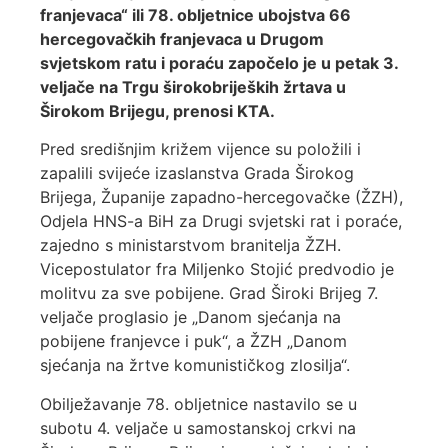
franjevaca“ ili 78. obljetnice ubojstva 66
hercegovačkih franjevaca u Drugom
svjetskom ratu i poraću započelo je u petak 3.
veljače na Trgu širokobrijeških žrtava u
Širokom Brijegu, prenosi KTA.
Pred središnjim križem vijence su položili i
zapalili svijeće izaslanstva Grada Širokog
Brijega, Županije zapadno-hercegovačke (ŽZH),
Odjela HNS-a BiH za Drugi svjetski rat i poraće,
zajedno s ministarstvom branitelja ŽZH.
Vicepostulator fra Miljenko Stojić predvodio je
molitvu za sve pobijene. Grad Široki Brijeg 7.
veljače proglasio je „Danom sjećanja na
pobijene franjevce i puk“, a ŽZH „Danom
sjećanja na žrtve komunističkog zlosilja“.
Obilježavanje 78. obljetnice nastavilo se u
subotu 4. veljače u samostanskoj crkvi na