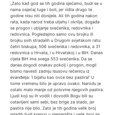
„Zato kad god se tih godina sjećamo, budi se u
nama osjećaj tuge i boli, jer ništa drugo te
godine nisu niti donijele. Ali tih godina nakon
rata, kada narod treba utjehu i okrilje, događa
se progon i ubijanje svećenika, redovnika i
redovnica. Pogledajmo samo ovu brojku ili
brojku svih stradalih u Drugom svjetskom ratu:
četiri biskupa, 506 svećenika i redovnika, a 31
redovnica u Hrvata, i u Hrvatskoj i u BiH. Danas
cijela BiH ima svega 553 svećenika. Da se
danas dogodi onakav pokolj i progon, mogli
bismo navesti zadnju Isusovu rečenicu iz
evanđelja: ‘I bijahu kao ovce bez pastira!’ U
tome vremenu bilo je upravo ovako. Narodu je
ostalo malo manje od polovine njegovih pastira.
Ljudi koji su ih vodili i dovodili Bogu bili su
ostavljeni sami sebi, bez brige za stado, jer
pastira nije bilo. Zato je tih godina velik broj
mladih ljudi krenuo u sjemeništa i velik broj se