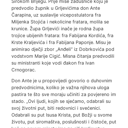
Širokom Brijegu. Prije mise zadušnice koju je
predvodio župnik u Grljevićima don Ante
Čarapina, uz suslavlje vicepostulatora fra
Miljenka Stojića i nekolicine fratara, molila se
krunice. Župa Grljevići inače je rodna župa
trojice ubijenih fratara: fra Fabijana Kordića, fra
Krste Kraljevića i fra Fabijana Paponje. Misu je
animirao dječji zbor „Anđeli“ iz Dobrkovića pod
vodstvom Marije Cigić. Misna čitanja predvodili
su ministranti koje vodi đakon fra Ivan
Crnogorac.
Don Ante je u propovijedi govorio o duhovnim
predvodnicima, koliko je važna njihova uloga
pastira te što sve moraju učiniti za povjereno im
stado. „Ovi ljudi, kojih se sjećamo, odabrali su
svoj životni put, biti redovnici i svećenici.
Odabrali su put Isusa Krista, put Božji u svome
životu, put siromaštva, poslušnosti i čistoće, put