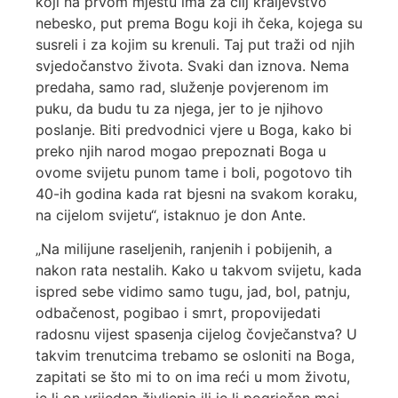
koji na prvom mjestu ima za cilj kraljevstvo
nebesko, put prema Bogu koji ih čeka, kojega su
susreli i za kojim su krenuli. Taj put traži od njih
svjedočanstvo života. Svaki dan iznova. Nema
predaha, samo rad, služenje povjerenom im
puku, da budu tu za njega, jer to je njihovo
poslanje. Biti predvodnici vjere u Boga, kako bi
preko njih narod mogao prepoznati Boga u
ovome svijetu punom tame i boli, pogotovo tih
40-ih godina kada rat bjesni na svakom koraku,
na cijelom svijetu“, istaknuo je don Ante.
„Na milijune raseljenih, ranjenih i pobijenih, a
nakon rata nestalih. Kako u takvom svijetu, kada
ispred sebe vidimo samo tugu, jad, bol, patnju,
odbačenost, pogibao i smrt, propovijedati
radosnu vijest spasenja cijelog čovječanstva? U
takvim trenutcima trebamo se osloniti na Boga,
zapitati se što mi to on ima reći u mom životu,