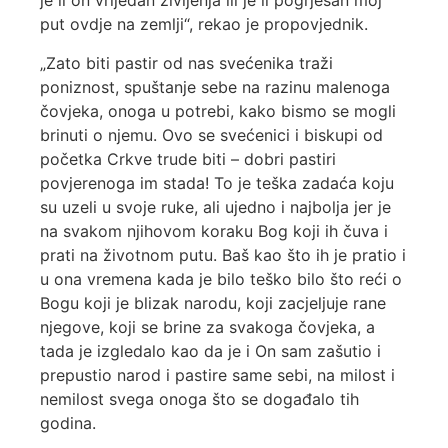
je li on vrijedan življenja ili je li pogrješan moj
put ovdje na zemlji“, rekao je propovjednik.
„Zato biti pastir od nas svećenika traži
poniznost, spuštanje sebe na razinu malenoga
čovjeka, onoga u potrebi, kako bismo se mogli
brinuti o njemu. Ovo se svećenici i biskupi od
početka Crkve trude biti – dobri pastiri
povjerenoga im stada! To je teška zadaća koju
su uzeli u svoje ruke, ali ujedno i najbolja jer je
na svakom njihovom koraku Bog koji ih čuva i
prati na životnom putu. Baš kao što ih je pratio i
u ona vremena kada je bilo teško bilo što reći o
Bogu koji je blizak narodu, koji zacjeljuje rane
njegove, koji se brine za svakoga čovjeka, a
tada je izgledalo kao da je i On sam zašutio i
prepustio narod i pastire same sebi, na milost i
nemilost svega onoga što se događalo tih
godina.