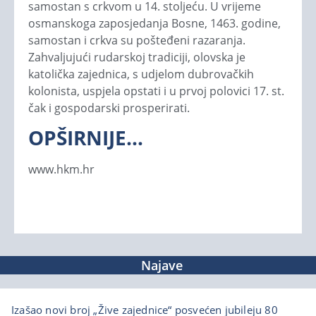
samostan s crkvom u 14. stoljeću. U vrijeme
osmanskoga zaposjedanja Bosne, 1463. godine,
samostan i crkva su pošteđeni razaranja.
Zahvaljujući rudarskoj tradiciji, olovska je
katolička zajednica, s udjelom dubrovačkih
kolonista, uspjela opstati i u prvoj polovici 17. st.
čak i gospodarski prosperirati.
OPŠIRNIJE…
www.hkm.hr
Najave
Izašao novi broj „Žive zajednice“ posvećen jubileju 80