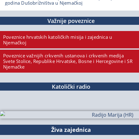
godina Dušobrižništva u Njemačkoj
Važnije poveznice
Poveznice hrvatskih katoličkih misija i zajednica u
Njemačkoj
Poveznice važnijih crkvenih ustanova i crkvenih medija
Svete Stolice, Republike Hrvatske, Bosne i Hercegovine i SR
Njemačke
Katolički radio
Živa zajednica