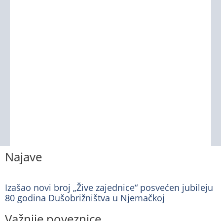
Najave
Izašao novi broj „Žive zajednice“ posvećen jubileju
80 godina Dušobrižništva u Njemačkoj
Važnije poveznice