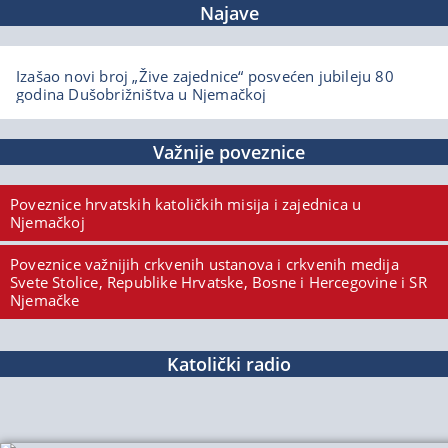
Najave
Izašao novi broj „Žive zajednice“ posvećen jubileju 80
godina Dušobrižništva u Njemačkoj
Važnije poveznice
Poveznice hrvatskih katoličkih misija i zajednica u
Njemačkoj
Poveznice važnijih crkvenih ustanova i crkvenih medija
Svete Stolice, Republike Hrvatske, Bosne i Hercegovine i SR
Njemačke
Katolički radio