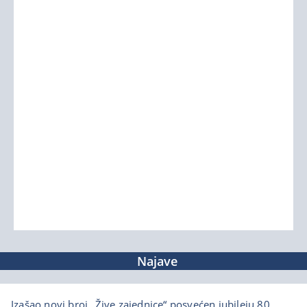
Najave
Izašao novi broj „Žive zajednice“ posvećen jubileju 80