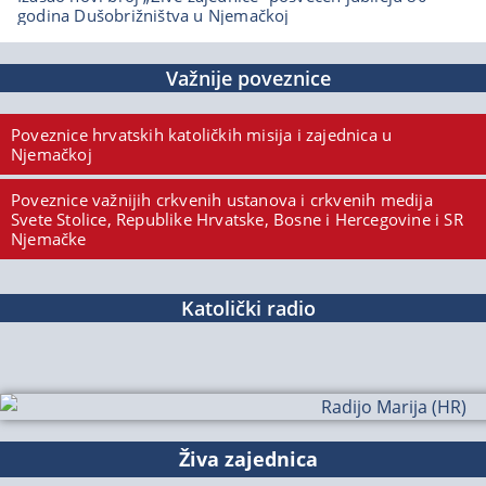
godina Dušobrižništva u Njemačkoj
Važnije poveznice
Poveznice hrvatskih katoličkih misija i zajednica u
Njemačkoj
Poveznice važnijih crkvenih ustanova i crkvenih medija
Svete Stolice, Republike Hrvatske, Bosne i Hercegovine i SR
Njemačke
Katolički radio
Živa zajednica