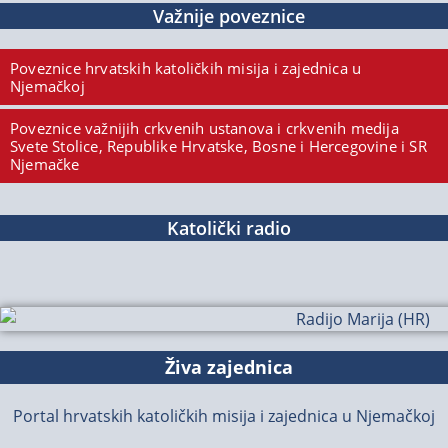
Važnije poveznice
Poveznice hrvatskih katoličkih misija i zajednica u
Njemačkoj
Poveznice važnijih crkvenih ustanova i crkvenih medija
Svete Stolice, Republike Hrvatske, Bosne i Hercegovine i SR
Njemačke
Katolički radio
Živa zajednica
Portal hrvatskih katoličkih misija i zajednica u Njemačkoj