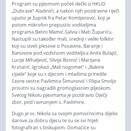
Program su pjesmom počeli dečki iz HKUD
„Dubrave“ Aladinići, a nakon njih pozdravne riječi
uputio je župnik fra Petar Komljenović, koji je
potom mikrofon prepustio voditeljima
programa Betini Mamić-Salvia i Mati Župariću.
Nastupili su također mali, srednji i veliki folklor
koji su izveli plesove iz Posavine, Baranje i
Banovine pod vodstvom voditeljica Anite Bulajić,
Lucije Mihaljević, Silvije Bosnić i Marijane
Krznarić. Igrokazi „Mali nogomet“ i „Bakine
cipele“ koje su s djecom i mladima priredile
časne sestre Pavlimira Šimunović i Filipa Smoljo
prisutni su nagradili gromoglasnim pljeskom.
Svetog Nikolu pjesmama je pozdravio Dječji
zbor, pod ravnanjem s. Pavlimire.
Dugo je sv. Nikola sa svojim pomoćnicima dijelio
darove za dobru djecu te su se svi htjeli
fotografirati s biskupom. Domaćice su