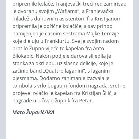
pripremile kolače, Franjevački treći red zamirisao
je dvoranu svojim „Waflama“, a Franjevačka
mladež s duhovnim asistentom fra Kristijanom
pripremila je božićne kolačiće, a sav prihod
namijenjen je časnim sestrama Majke Terezije
koje djeluju u Frankfurtu. Sve je svojim radom
pratilo Župno vijeće te kapelan fra Anto
Bilokapić. Nakon podjele darova slijedila je
stanka za okrijepu, uz slasne delicije, koje je
začinio band „Quattro laganini“, s laganim
pjesmama. Dodatno zanimanje izazvala je
tombola s vrlo bogatim fondom nagrada, sretne
brojeve izvlačio je kapelan fra Kristijan Šilić, a
nagrade uručivao župnik fra Petar.
Mato Župarić/IKA