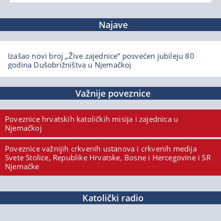
Najave
Izašao novi broj „Žive zajednice“ posvećen jubileju 80
godina Dušobrižništva u Njemačkoj
Važnije poveznice
Poveznice hrvatskih katoličkih misija i zajednica u
Njemačkoj
Poveznice važnijih crkvenih ustanova i crkvenih medija
Svete Stolice, Republike Hrvatske, Bosne i Hercegovine i SR
Njemačke
Katolički radio