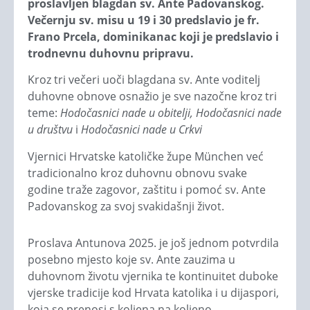
proslavljen blagdan sv. Ante Padovanskog.
Večernju sv. misu u 19 i 30 predslavio je fr.
Frano Prcela, dominikanac koji je predslavio i
trodnevnu duhovnu pripravu.
Kroz tri večeri uoči blagdana sv. Ante voditelj
duhovne obnove osnažio je sve nazočne kroz tri
teme:
Hodočasnici nade u obitelji, Hodočasnici nade
u društvu
i
Hodočasnici nade u Crkvi
Vjernici Hrvatske katoličke župe München već
tradicionalno kroz duhovnu obnovu svake
godine traže zagovor, zaštitu i pomoć sv. Ante
Padovanskog za svoj svakidašnji život.
Proslava Antunova 2025. je još jednom potvrdila
posebno mjesto koje sv. Ante zauzima u
duhovnom životu vjernika te kontinuitet duboke
vjerske tradicije kod Hrvata katolika i u dijaspori,
koja se prenosi s koljena na koljeno.