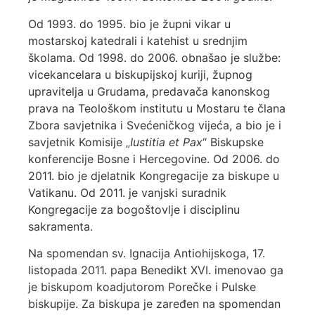
Od 1993. do 1995. bio je župni vikar u
mostarskoj katedrali i katehist u srednjim
školama. Od 1998. do 2006. obnašao je službe:
vicekancelara u biskupijskoj kuriji, župnog
upravitelja u Grudama, predavača kanonskog
prava na Teološkom institutu u Mostaru te člana
Zbora savjetnika i Svećeničkog vijeća, a bio je i
savjetnik Komisije „
Iustitia et Pax
“ Biskupske
konferencije Bosne i Hercegovine. Od 2006. do
2011. bio je djelatnik Kongregacije za biskupe u
Vatikanu. Od 2011. je vanjski suradnik
Kongregacije za bogoštovlje i disciplinu
sakramenta.
Na spomendan sv. Ignacija Antiohijskoga, 17.
listopada 2011. papa Benedikt XVI. imenovao ga
je biskupom koadjutorom Porečke i Pulske
biskupije. Za biskupa je zaređen na spomendan