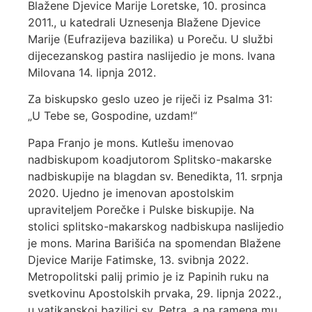
Blažene Djevice Marije Loretske, 10. prosinca
2011., u katedrali Uznesenja Blažene Djevice
Marije (Eufrazijeva bazilika) u Poreču. U službi
dijecezanskog pastira naslijedio je mons. Ivana
Milovana 14. lipnja 2012.
Za biskupsko geslo uzeo je riječi iz Psalma 31:
„U Tebe se, Gospodine, uzdam!“
Papa Franjo je mons. Kutlešu imenovao
nadbiskupom koadjutorom Splitsko-makarske
nadbiskupije na blagdan sv. Benedikta, 11. srpnja
2020. Ujedno je imenovan apostolskim
upraviteljem Porečke i Pulske biskupije. Na
stolici splitsko-makarskog nadbiskupa naslijedio
je mons. Marina Barišića na spomendan Blažene
Djevice Marije Fatimske, 13. svibnja 2022.
Metropolitski palij primio je iz Papinih ruku na
svetkovinu Apostolskih prvaka, 29. lipnja 2022.,
u vatikanskoj bazilici sv. Petra, a na ramena mu