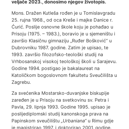
veljače 2023., donosimo njegov životopis.
Mons. Dražen Kutleša rođen je u Tomislavgradu
25. rujna 1968., od oca Kreše i majke Danice r.
Ćurić. Poslije osnovne škole koju je pohađao u
Prisoju (1975. – 1983.), boravio je u sjemeništu i
završio Klasičnu gimnaziju „Ruđer Bošković“ u
Dubrovniku 1987. godine. Zatim je upisao, te
1993. završio filozofsko-teološki studij na
Vrhbosanskoj visokoj teološkoj školi u Sarajevu.
Godine 1994. postigao je bakalaureat na
Katoličkom bogoslovnom fakultetu Sveučilišta u
Zagrebu.
Za svećenika Mostarsko-duvanjske biskupije
zaređen je u Prisoju na svetkovinu sv. Petra i
Pavla, 29. lipnja 1993. Godine 1995. upisao je
poslijediplomski studij kanonskoga prava na
Papinskom sveučilištu
„Urbaniana
“
u Rimu gdje
je magistrirao 1997. i doktorirao 2001. godine.