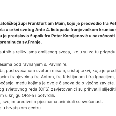
ičkoj župi Frankfurt am Main, koju je predvodio fra Petar 
ela u crkvi svetog Ante 4. listopada franjevačkom krunico
ju je predslavio župnik fra Petar Komljenović u nazočnosti
 preminuća sv.Franje.
sutnih s relikvijama omiljenog sveca, koju su za tu prigodu u
esama pod ravnanjem s. Pavlimire.
a, pod svečanom svetom misom, u istoj crkvi, koju je pred
maćim franjevcima fra Antom, fra Kristijanom i fra Ignacijem
bećanja, među kojima je dvoje članova dalo vječne zavjete.
 svjetovnog reda (OFS) zavjetovanici su prihvatili slijedit
 u knjigu OFS-a i potvrdili.
 svojim predivnim pjesmama animirali su svečanost.
e u hrvatskom centru.