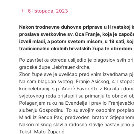
6 listopada, 2023
Nakon trodnevne duhovne priprave u Hrvatskoj katol
proslava svetkovine sv. Oca Franje, koja je započ
izveli mladi, a potom svetom misom, u 19 sati, ko
tradicionalno okolnih hrvatskih župa te obredom
Po završetka obreda uslijedio je blagoslov svih pri
gradske župe Liebfrauenkirche.
Zbor župe sve je uveličao predivnim izvedbama pj
Na sam blagdan svetog Franje Asiškog, 4. listopad
koncelebraciji s p. Andrè Favoretti iz Brazila i do
svjetovnog reda pristupili su primanju te obnovi o
Polaganjem ruku na Evanđelje i pravilo Franjevačkog
služenju Gospodinu. To su svojim osobnim potpisom
Mladi iz Benda Pax, predvođeni bratom Stjepanom,
Nakon misnog slavlja radosno slavlje nastavljeno j
Tekst: Mato Župarić