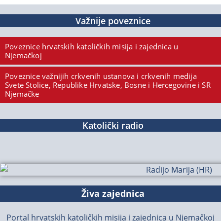
Važnije poveznice
Poveznice hrvatskih katoličkih misija i zajednica u
Njemačkoj
Poveznice važnijih crkvenih ustanova i crkvenih medija
Svete Stolice, Republike Hrvatske, Bosne i Hercegovine i SR
Njemačke
Katolički radio
Živa zajednica
Portal hrvatskih katoličkih misija i zajednica u Njemačkoj