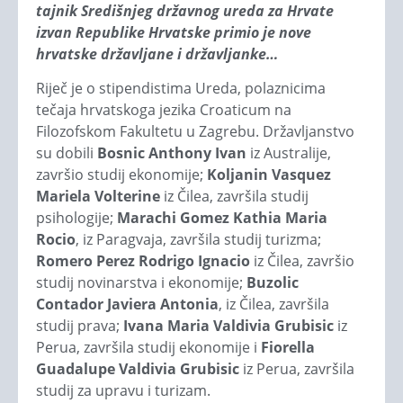
tajnik Središnjeg državnog ureda za Hrvate
izvan Republike Hrvatske primio je nove
hrvatske državljane i državljanke…
Riječ je o stipendistima Ureda, polaznicima
tečaja hrvatskoga jezika Croaticum na
Filozofskom Fakultetu u Zagrebu. Državljanstvo
su dobili
Bosnic Anthony Ivan
iz Australije,
završio studij ekonomije;
Koljanin Vasquez
Mariela Volterine
iz Čilea, završila studij
psihologije;
Marachi Gomez Kathia Maria
Rocio
, iz Paragvaja, završila studij turizma;
Romero Perez Rodrigo Ignacio
iz Čilea, završio
studij novinarstva i ekonomije;
Buzolic
Contador Javiera Antonia
, iz Čilea, završila
studij prava;
Ivana Maria Valdivia Grubisic
iz
Perua, završila studij ekonomije i
Fiorella
Guadalupe Valdivia Grubisic
iz Perua, završila
studij za upravu i turizam.