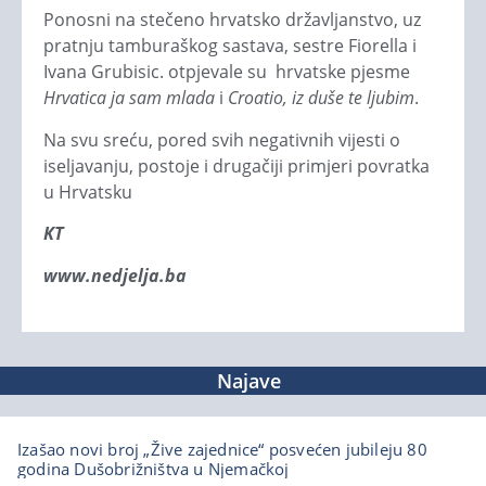
Ponosni na stečeno hrvatsko državljanstvo, uz
pratnju tamburaškog sastava, sestre Fiorella i
Ivana Grubisic. otpjevale su hrvatske pjesme
Hrvatica ja sam mlada
i
Croatio, iz duše te ljubim
.
Na svu sreću, pored svih negativnih vijesti o
iseljavanju, postoje i drugačiji primjeri povratka
u Hrvatsku
KT
www.nedjelja.ba
Najave
Izašao novi broj „Žive zajednice“ posvećen jubileju 80
godina Dušobrižništva u Njemačkoj