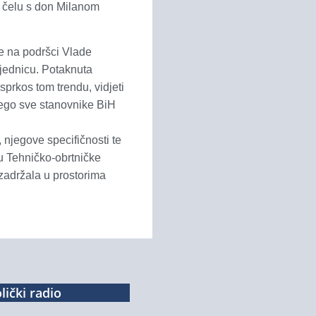
 čelu s don Milanom
e na podršci Vlade
sjednicu. Potaknuta
sprkos tom trendu, vidjeti
nego sve stanovnike BiH
, njegove specifičnosti te
cu Tehničko-obrtničke
zadržala u prostorima
lički radio