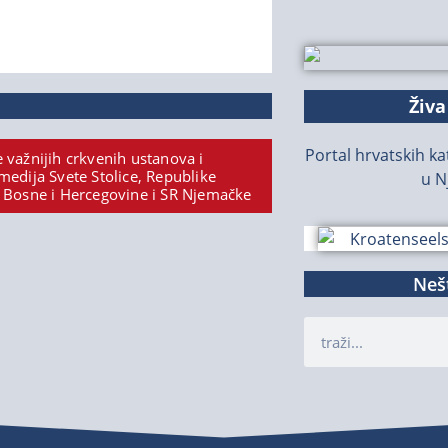
Živa
Portal hrvatskih kat
 važnijih crkvenih ustanova i
medija Svete Stolice, Republike
u N
 Bosne i Hercegovine i SR Njemačke
Nešt