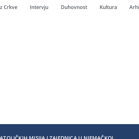
Iz Crkve
Intervju
Duhovnost
Kultura
Arh
TOLIČKIH MISIJA I ZAJEDNICA U NJEMAČKOJ