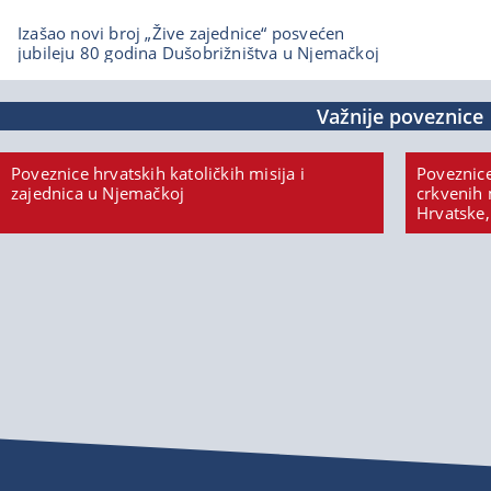
Izašao novi broj „Žive zajednice“ posvećen
jubileju 80 godina Dušobrižništva u Njemačkoj
Važnije poveznice
Poveznice hrvatskih katoličkih misija i
Poveznice
zajednica u Njemačkoj
crkvenih 
Hrvatske,