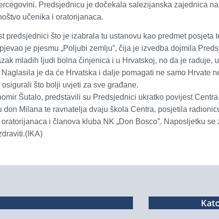
rcegovini. Predsjednicu je dočekala salezijanska zajednica na
mnoštvo učenika i oratorijanaca.
predsjednici što je izabrala tu ustanovu kao predmet posjeta t
pjevao je pjesmu „Poljubi zemlju”, čija je izvedba dojmila Pred
k mladih ljudi bolna činjenica i u Hrvatskoj, no da je raduje, u
. Naglasila je da će Hrvatska i dalje pomagati ne samo Hrvate 
osigurali što bolji uvjeti za sve građane.
homir Šutalo, predstavili su Predsjednici ukratko povijest Centra
 don Milana te ravnatelja dvaju škola Centra, posjetila radioni
 oratorijanaca i članova kluba NK „Don Bosco”. Naposljetku se 
zdraviti.(IKA)
Kato