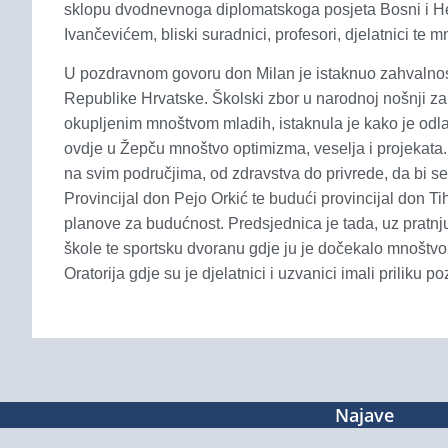
sklopu dvodnevnoga diplomatskoga posjeta Bosni i He
Ivančevićem, bliski suradnici, profesori, djelatnici te 
U pozdravnom govoru don Milan je istaknuo zahvalnost 
Republike Hrvatske. Školski zbor u narodnoj nošnji za
okupljenim mnoštvom mladih, istaknula je kako je odlaza
ovdje u Žepču mnoštvo optimizma, veselja i projekata
na svim područjima, od zdravstva do privrede, da bi se 
Provincijal don Pejo Orkić te budući provincijal don Ti
planove za budućnost. Predsjednica je tada, uz pratnju
škole te sportsku dvoranu gdje ju je dočekalo mnoštvo
Oratorija gdje su je djelatnici i uzvanici imali priliku po
Najave