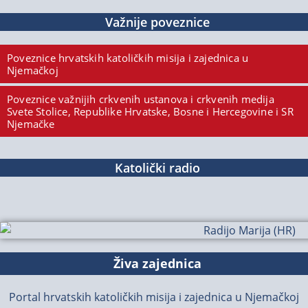
Važnije poveznice
Poveznice hrvatskih katoličkih misija i zajednica u
Njemačkoj
Poveznice važnijih crkvenih ustanova i crkvenih medija
Svete Stolice, Republike Hrvatske, Bosne i Hercegovine i SR
Njemačke
Katolički radio
Živa zajednica
Portal hrvatskih katoličkih misija i zajednica u Njemačkoj