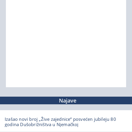
Najave
Izašao novi broj „Žive zajednice“ posvećen jubileju 80
godina Dušobrižništva u Njemačkoj