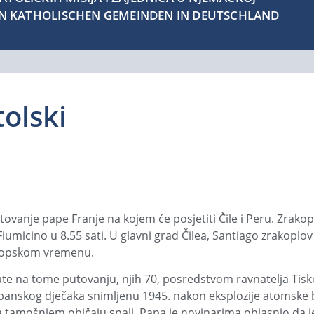
EN KATHOLISCHEN GEMEINDEN IN DEUTSCHLAND
olski
vanje pape Franje na kojem će posjetiti Čile i Peru. Zrakop
micino u 8.55 sati. U glavni grad Čilea, Santiago zrakoplov 
ropskom vremenu.
te na tome putovanju, njih 70, posredstvom ravnatelja Tis
e japanskog dječaka snimljenu 1945. nakon eksplozije atomske
 tamošnjem običaju spali. Papa je novinarima objasnio da j