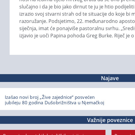
slučajno i da je bio jako dirnut te ju je htio podijel
izrazio svoj stvarni strah od te situacije do koje b
razoružanje. Podsjetimo, 22. međunarodno apostolsk
siječnja, imat će ponajviše pastoralnu svrhu. „Sred
izjavio je uoči Papina pohoda Greg Burke. Riječ je o
Najave
Izašao novi broj „Žive zajednice“ posvećen
jubileju 80 godina Dušobrižništva u Njemačkoj
Važnije poveznice