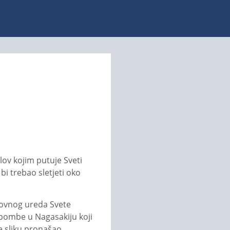
lov kojim putuje Sveti
bi trebao sletjeti oko
kovnog ureda Svete
 bombe u Nagasakiju koji
e sliku pronašao