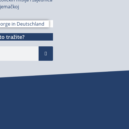
jemačkoj
o tražite?