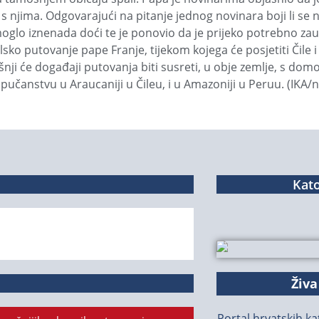
iti s njima. Odgovarajući na pitanje jednog novinara boji li se
i moglo iznenada doći te je ponovio da je prijeko potrebno za
o putovanje pape Franje, tijekom kojega će posjetiti Čile i
išnji će događaji putovanja biti susreti, u obje zemlje, s d
 pučanstvu u Araucaniji u Čileu, i u Amazoniji u Peruu. (IKA/n
Kato
Živa
Portal hrvatskih kat