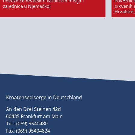
Poveznice hrvatskih katoličkih misija i
Poveznice
zajednica u Njemačkoj
crkvenih 
Hrvatske,
Kroatenseelsorge in Deutschland
An den Drei Steinen 42d
60435 Frankfurt am Main
Tel.: (069) 9540480
Fax: (069) 95404824