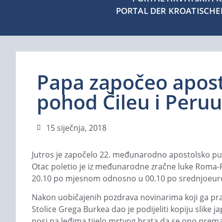
PORTAL DER KROATISCH
Papa započeo apost
pohod Čileu i Peruu
15 siječnja, 2018
Jutros je započelo 22. međunarodno apostolsko puto
Otac poletio je iz međunarodne zračne luke Roma-Fiu
20.10 po mjesnom odnosno u 00.10 po srednjoeu
Nakon uobičajenih pozdrava novinarima koji ga pra
Stolice Grega Burkea dao je podijeliti kopiju slik
nosi na leđima tijelo mrtvog brata da se ono prema