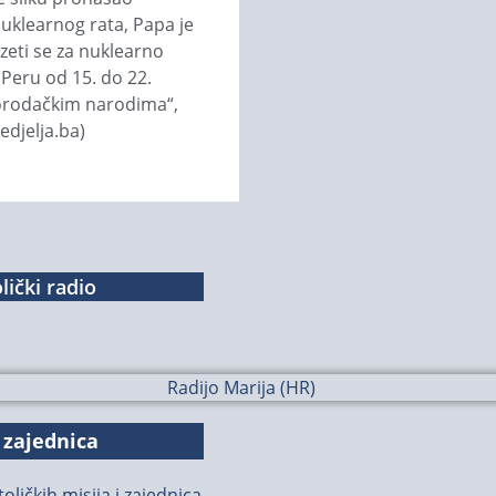
 nuklearnog rata, Papa je
uzeti se za nuklearno
 Peru od 15. do 22.
omorodačkim narodima“,
edjelja.ba)
lički radio
 zajednica
oličkih misija i zajednica