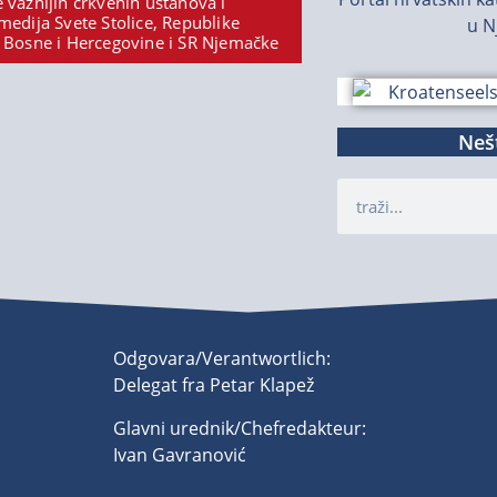
 važnijih crkvenih ustanova i
medija Svete Stolice, Republike
u N
 Bosne i Hercegovine i SR Njemačke
Nešt
Odgovara/Verantwortlich:
Delegat fra Petar Klapež
Glavni urednik/Chefredakteur:
Ivan Gavranović