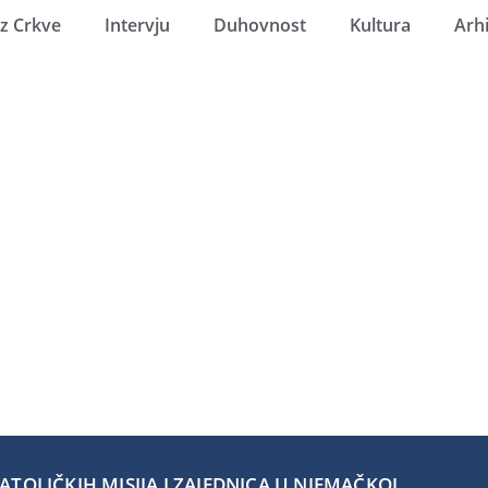
Iz Crkve
Intervju
Duhovnost
Kultura
Arh
TOLIČKIH MISIJA I ZAJEDNICA U NJEMAČKOJ