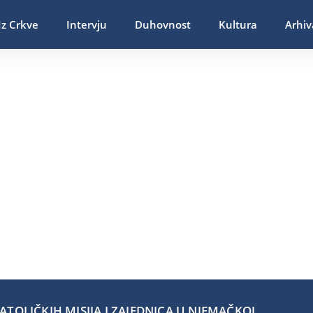
Iz Crkve
Intervju
Duhovnost
Kultura
Arhiv
TOLIČKIH MISIJA I ZAJEDNICA U NJEMAČKOJ