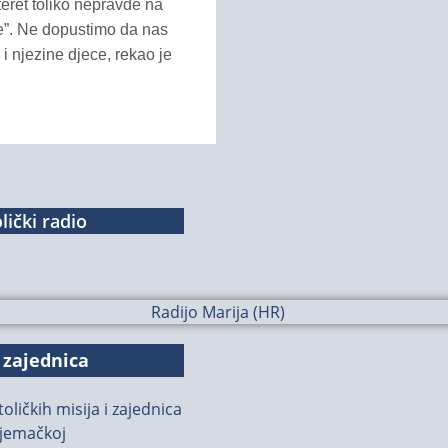
teret toliko nepravde na
de”. Ne dopustimo da nas
 i njezine djece, rekao je
lički radio
 zajednica
oličkih misija i zajednica
jemačkoj