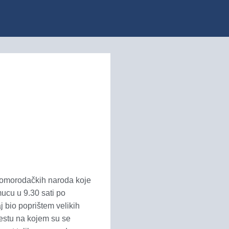
a domorodačkih naroda koje
mucu u 9.30 sati po
 bio poprištem velikih
estu na kojem su se