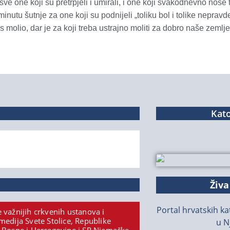
sve one koji su pretrpjeli i umirali, i one koji svakodnevno nose 
nutu šutnje za one koji su podnijeli „toliku bol i tolike neprav
us molio, dar je za koji treba ustrajno moliti za dobro naše zemlje
Kato
Živa
Portal hrvatskih kat
 važnijih crkvenih ustanova i
medija Svete Stolice, Republike
u N