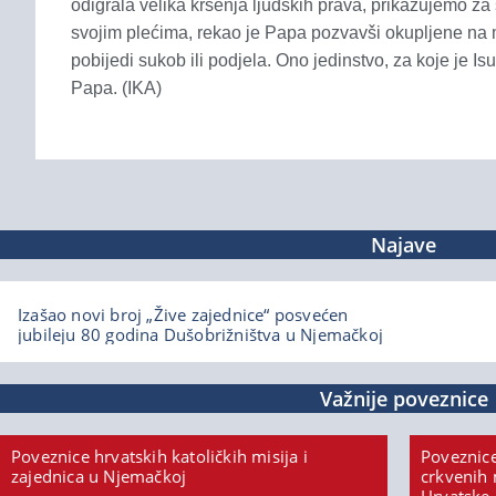
odigrala velika kršenja ljudskih prava, prikazujemo za 
svojim plećima, rekao je Papa pozvavši okupljene na mi
pobijedi sukob ili podjela. Ono jedinstvo, za koje je Is
Papa. (IKA)
Najave
Izašao novi broj „Žive zajednice“ posvećen
jubileju 80 godina Dušobrižništva u Njemačkoj
Važnije poveznice
Poveznice hrvatskih katoličkih misija i
Poveznice
zajednica u Njemačkoj
crkvenih 