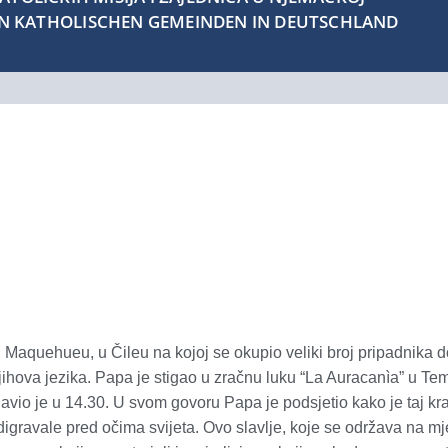
EN KATHOLISCHEN GEMEINDEN IN DEUTSCHLAND
i u Maquehueu, u Čileu na kojoj se okupio veliki broj pripadnik
njihova jezika. Papa je stigao u zračnu luku “La Auracanìa” u Te
io je u 14.30. U svom govoru Papa je podsjetio kako je taj kraj
ravale pred očima svijeta. Ovo slavlje, koje se održava na mj